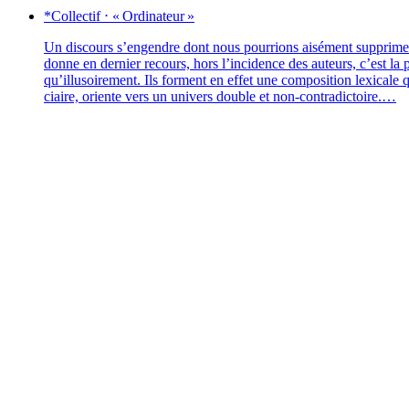
*Collectif
⋅
« Ordinateur »
Un dis­cours s’engendre dont nous pour­rions aisé­ment sup­pri­me
donne en der­nier recours, hors l’incidence des auteurs, c’est la par­t
qu’illusoirement. Ils forment en effet une com­po­si­tion lexi­cale qu
ciaire, oriente vers un uni­vers double et non-contradictoire.…