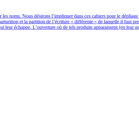
r les noms. Nous dési­rons l’impliquer dans ces cahiers pour le dépliage p
u­ri­tion et la par­ti­tion de l’écriture « dif­fé­rente » de laquelle il faut 
i leur échappe. L’ouverture où de tels pro­duits appa­raissent (en leur genèse)