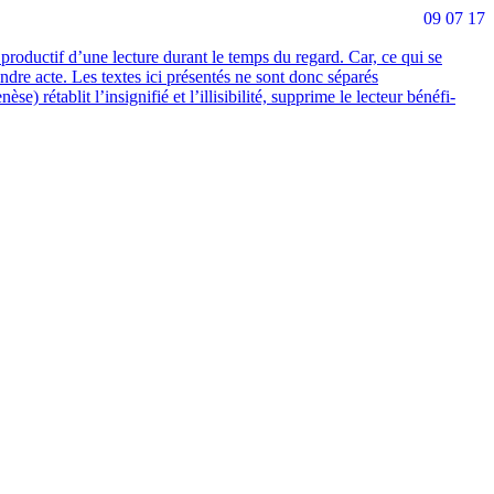
09 07 17
ro­duc­tif d’une lec­ture durant le temps du regard. Car, ce qui se
prendre acte. Les textes ici pré­sen­tés ne sont donc sépa­rés
 réta­blit l’insignifié et l’illisibilité, sup­prime le lec­teur béné­fi­