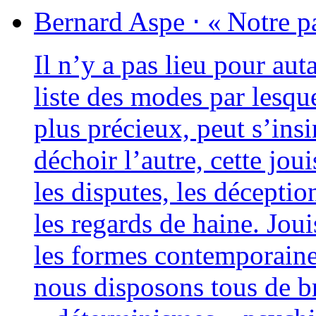
Bernard
Aspe
⋅
« Notre p
Il n’y a pas lieu pour auta
liste des modes par les­q
plus pré­cieux, peut s’insi
déchoir l’autre, cette jou
les dis­putes, les décep­tio
les regards de haine. Jou
les formes contem­po­raines
nous dis­po­sons tous de b