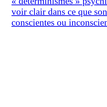
« déter­mi­nismes » psy­c
voir clair dans ce que sont 
conscientes ou incons­ci