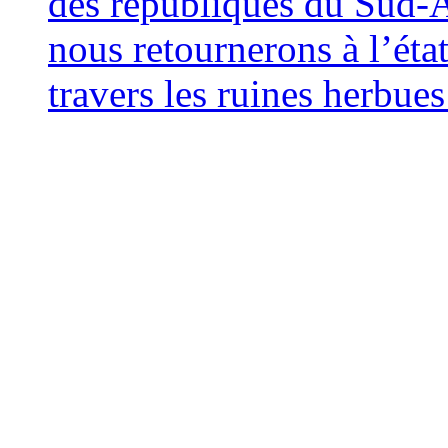
des répu­bliques du Sud
nous retour­ne­rons à l’éta
tra­vers les ruines her­bue