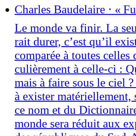
Charles
Baudelaire
⋅
« Fu
Le monde va finir. La seul
rait durer, c’est qu’il exis
com­pa­rée à toutes celles 
cu­liè­re­ment à celle-ci :
mais à faire sous le ciel ?
à exis­ter maté­riel­le­ment
ce nom et du Dictionnaire 
monde sera réduit aux exp