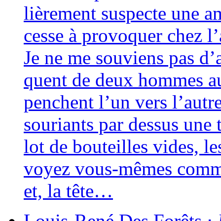
liè­re­ment sus­pecte une a
cesse à pro­vo­quer chez l’
Je ne me sou­viens pas d’av
quent de deux hommes au t
penchent l’un vers l’autre 
sou­riants par des­sus une 
lot de bou­teilles vides, le
voyez vous-mêmes comme i
et, la tête…
Louis-René
Des Forêts
⋅