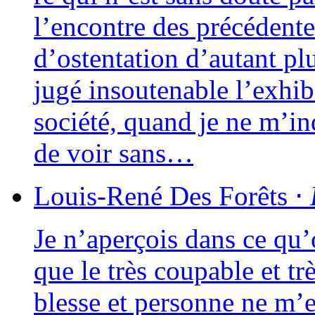
l’encontre des pré­cé­dentes
d’ostentation d’autant plus
jugé insou­te­nable l’exh
socié­té, quand je ne m’in
de voir sans…
Louis-René
Des Forêts
⋅
Je n’aperçois dans ce qu
que le très cou­pable et tr
blesse et per­sonne ne m’e