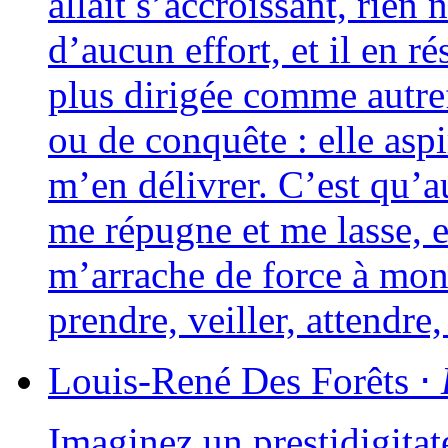
allait s’accroissant, rien 
d’aucun effort, et il en rés
plus diri­gée comme autre
ou de conquête : elle aspi­
m’en déli­vrer. C’est qu’a
me répugne et me lasse, e
m’arrache de force à mon i
prendre, veiller, attendr
Louis-René
Des Forêts
⋅
Imaginez un pres­ti­di­gi­ta