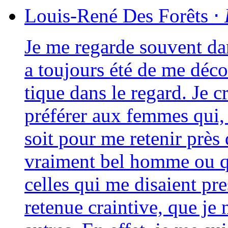
Louis-René
Des Forêts
⋅
Je me regarde sou­vent da
a tou­jours été de me déc
tique dans le regard. Je cr
pré­fé­rer aux femmes qui,
soit pour me rete­nir près 
vrai­ment bel homme ou qu
celles qui me disaient pr
rete­nue crain­tive, que je