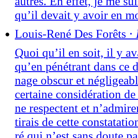
autres. En effet, je me su
qu’il devait y avoir en m
Louis-René
Des Forêts
⋅
Quoi qu’il en soit, il y ava
qu’en péné­trant dans ce d
nage obs­cur et négli­geabl
cer­taine consi­dé­ra­tion d
ne res­pectent et n’admire
tirais de cette consta­ta­t
ré qui n’est sans doute pa