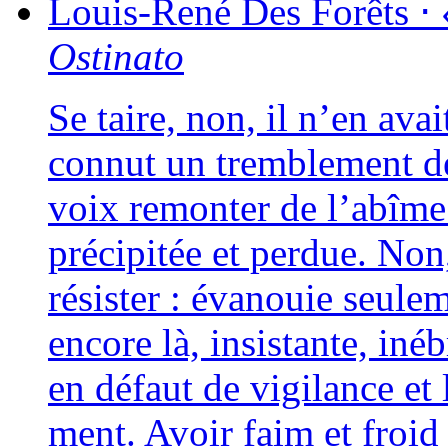
Louis-René
Des Forêts
⋅
Ostinato
Se taire, non, il n’en ava
connut un trem­ble­ment de
voix remon­ter de l’abîme 
pré­ci­pi­tée et per­due. No
résis­ter : éva­nouie seule­
encore là, insis­tante, in
en défaut de vigi­lance et 
ment. Avoir faim et froid 