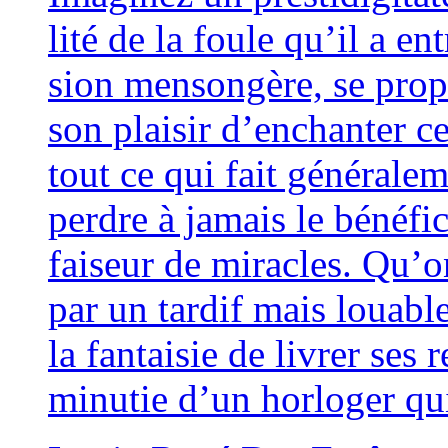
li­té de la foule qu’il a en
sion men­son­gère, se pro­p
son plai­sir d’enchanter ce
tout ce qui fait géné­ra­le­
perdre à jamais le béné­fice
fai­seur de miracles. Qu’o
par un tar­dif mais louabl
la fan­tai­sie de livrer ses
minu­tie d’un hor­lo­ger 