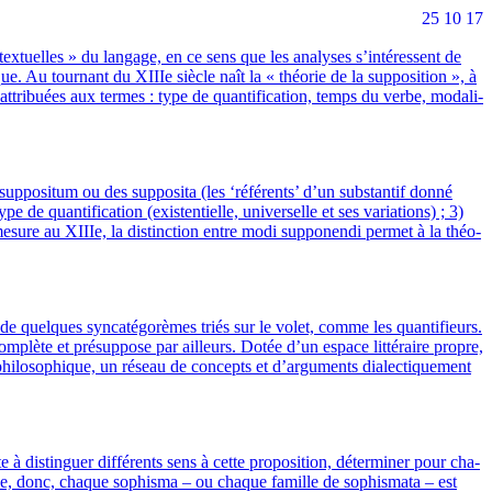
25 10 17
tuelles » du lan­gage, en ce sens que les ana­lyses s’intéressent de
que. Au tour­nant du XIIIe siècle naît la « théo­rie de la sup­po­si­tion », à
 attri­buées aux termes : type de quan­ti­fi­ca­tion, temps du verbe, moda­li­
p­po­si­tum ou des sup­po­si­ta (les ‘réfé­rents’ d’un sub­stan­tif don­né
 quan­ti­fi­ca­tion (exis­ten­tielle, uni­ver­selle et ses varia­tions) ; 3)
ure au XIIIe, la dis­tinc­tion entre modi sup­po­nen­di per­met à la théo­
 de quelques syn­ca­té­go­rèmes triés sur le volet, comme les quan­ti­fieurs.
om­plète et pré­sup­pose par ailleurs. Dotée d’un espace lit­té­raire propre,
­lo­so­phique, un réseau de concepts et d’arguments dia­lec­ti­que­ment
dis­tin­guer dif­fé­rents sens à cette pro­po­si­tion, déter­mi­ner pour cha­
n­cipe, donc, chaque sophis­ma – ou chaque famille de sophis­ma­ta – est