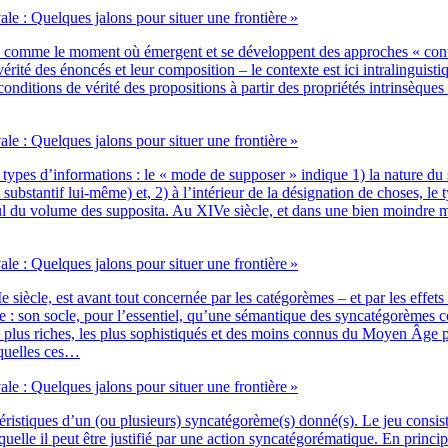
vale : Quelques jalons pour situer une frontière »
e comme le moment où émergent et se déve­loppent des approches « contex­
i­té des énon­cés et leur com­po­si­tion – le contexte est ici intra­lin­guis­ti
­tions de véri­té des pro­po­si­tions à par­tir des pro­prié­tés intrin­sèques
vale : Quelques jalons pour situer une frontière »
rois types d’informations : le « mode de sup­po­ser » indique 1) la nature du su
tan­tif lui-même) et, 2) à l’intérieur de la dési­gna­tion de choses, le type de
cul du volume des sup­po­si­ta. Au XIVe siècle, et dans une bien moindre mes
vale : Quelques jalons pour situer une frontière »
IIe siècle, est avant tout concer­née par les caté­go­rèmes – et par les effets
ue : son socle, pour l’essentiel, qu’une séman­tique des syn­ca­té­go­rèmes c
 plus riches, les plus sophis­ti­qués et des moins connus du Moyen Âge phi
x­quelles ces…
vale : Quelques jalons pour situer une frontière »
­ris­tiques d’un (ou plu­sieurs) syncatégorème(s) donné(s). Le jeu consiste à 
quelle il peut être jus­ti­fié par une action syn­ca­té­go­ré­ma­tique. En pri