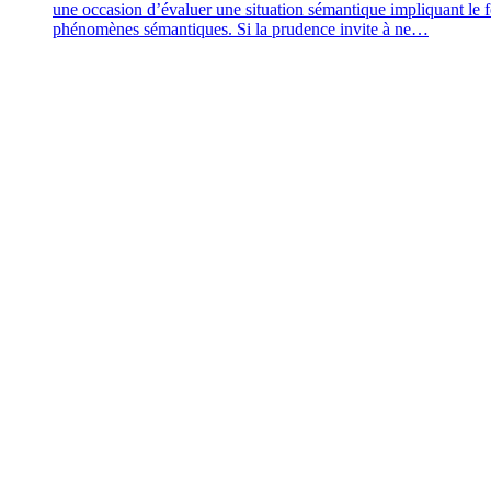
une occa­sion d’évaluer une situa­tion séman­tique impli­quant le fon
phé­no­mènes séman­tiques. Si la pru­dence invite à ne…