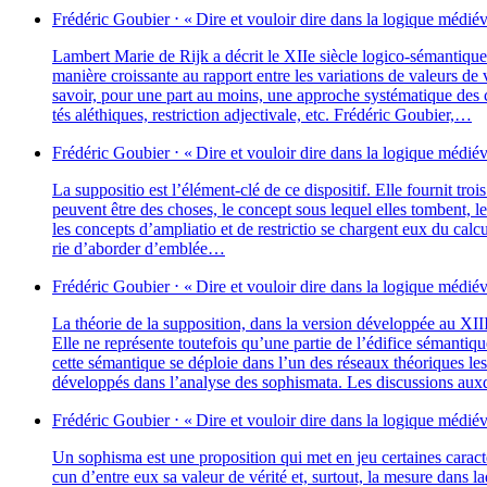
Frédéric
Goubier
⋅
« Dire et vou­loir dire dans la logique médié­
Lambert Marie de Rijk a décrit le XIIe siècle logi­co-séman­tiqu
manière crois­sante au rap­port entre les varia­tions de valeurs de vér
savoir, pour une part au moins, une approche sys­té­ma­tique des condi
tés alé­thiques, res­tric­tion adjec­ti­vale, etc. Frédéric Goubier,…
Frédéric
Goubier
⋅
« Dire et vou­loir dire dans la logique médié­
La sup­po­si­tio est l’élément-clé de ce dis­po­si­tif. Elle four­nit t
peuvent être des choses, le concept sous lequel elles tombent, le sub­s
les concepts d’ampliatio et de res­tric­tio se chargent eux du cal­
rie d’aborder d’emblée…
Frédéric
Goubier
⋅
« Dire et vou­loir dire dans la logique médié­
La théo­rie de la sup­po­si­tion, dans la ver­sion déve­lop­pée au XI
Elle ne repré­sente tou­te­fois qu’une par­tie de l’édifice séman­tiq
cette séman­tique se déploie dans l’un des réseaux théo­riques les
déve­lop­pés dans l’analyse des sophis­ma­ta. Les dis­cus­sions au
Frédéric
Goubier
⋅
« Dire et vou­loir dire dans la logique médié­
Un sophis­ma est une pro­po­si­tion qui met en jeu cer­taines carac­té
cun d’entre eux sa valeur de véri­té et, sur­tout, la mesure dans la