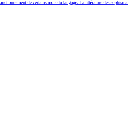
c­tion­ne­ment de cer­tains mots du lan­gage. La lit­té­ra­ture des sophis­ma­