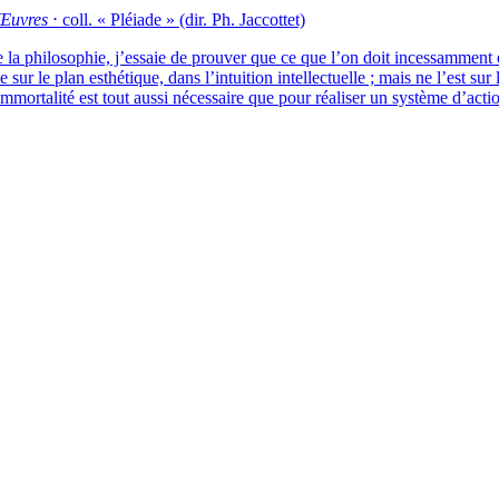
Œuvres
⋅
coll. « Pléiade » (dir. Ph. Jaccottet)
 la phi­lo­so­phie, j’essaie de prou­ver que ce que l’on doit inces­sam­ment
sur le plan esthé­tique, dans l’intuition intel­lec­tuelle ; mais ne l’est s
 l’immortalité est tout aus­si néces­saire que pour réa­li­ser un sys­tème d