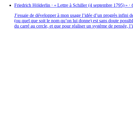
Friedrich
Hölderlin
⋅
« Lettre à Schiller (4 sep­tembre 1795) »
⋅
J’essaie de déve­lop­per à mon usage l’idée d’un pro­grès infi­ni de
(ou quel que soit le nom qu’on lui donne) est sans doute pos­sible 
du car­ré au cercle, et que pour réa­li­ser un sys­tème de pen­sée,