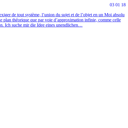
03 01 18
 exi­ger de tout sys­tème, l’union du sujet et de l’objet en un Moi abso­lu
ur le plan théo­rique que par voie d’approximation infi­nie, comme celle
’action. Ich suche mir die Idee eines unendlichen…