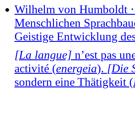
Wilhelm von
Humboldt
Menschlichen Sprachbaues
Geistige Entwicklung de
[La langue]
n’est pas une
acti­vi­té (
ener­geia
).
[Die 
son­dern eine Thätigkeit (