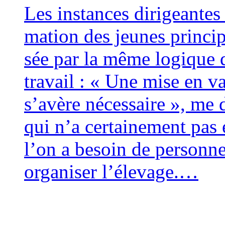
Les ins­tances diri­geantes 
ma­tion des jeunes prin­ci­
sée par la même logique qu
tra­vail : « Une mise en 
s’avère néces­saire », me 
qui n’a cer­tai­ne­ment pa
l’on a besoin de per­son­nel
orga­ni­ser l’élevage.…