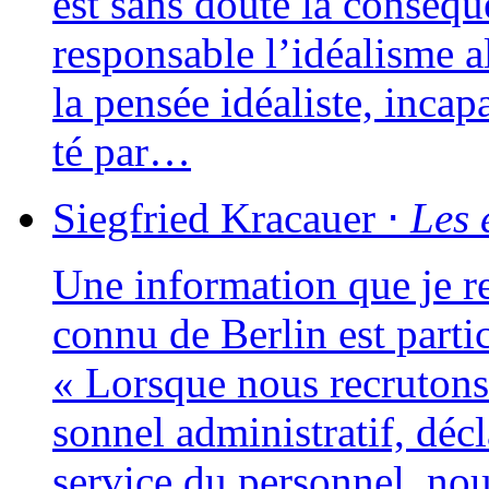
est sans doute la consé­que
res­pon­sable l’idéalisme a
la pen­sée idéa­liste, inca­
té par…
Siegfried
Kracauer
⋅
Les 
Une infor­ma­tion que je 
connu de Berlin est par­ti­cu
« Lorsque nous recru­tons 
son­nel admi­nis­tra­tif, d
ser­vice du per­son­nel, n