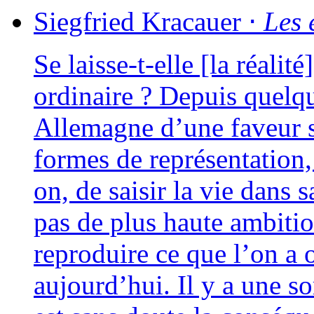
Siegfried
Kracauer
⋅
Les 
Se laisse-t-elle [la réa­li­
ordi­naire ? Depuis quelqu
Allemagne d’une faveur s
formes de repré­sen­ta­tion
on, de sai­sir la vie dans s
pas de plus haute ambi­tio
repro­duire ce que l’on a 
aujourd’hui. Il y a une so