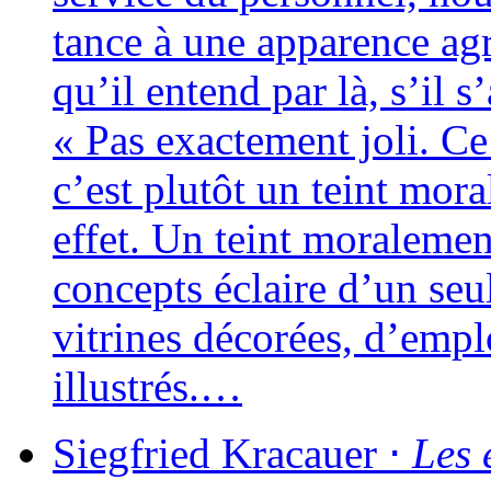
tance à une appa­rence ag
qu’il entend par là, s’il s
« Pas exac­te­ment joli. C
c’est plu­tôt un teint mora
effet. Un teint mora­le­me
concepts éclaire d’un seul
vitrines déco­rées, d’emplo
illustrés.…
Siegfried
Kracauer
⋅
Les 