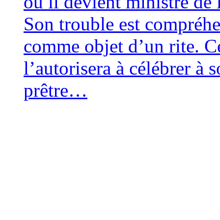
où il devient ministre de l
Son trouble est com­pré­he
comme objet d’un rite. Cet
l’autorisera à célé­brer à 
prêtre…