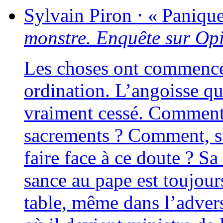
Sylvain
Piron
⋅
« Panique 
monstre. Enquête sur Opi
Les choses ont com­men­cé
ordi­na­tion. L’angoisse qu
vrai­ment ces­sé. Comment ê
sacre­ments ? Comment, sur
faire face à ce doute ? Sa
sance au pape est tou­jour
table, même dans l’advers