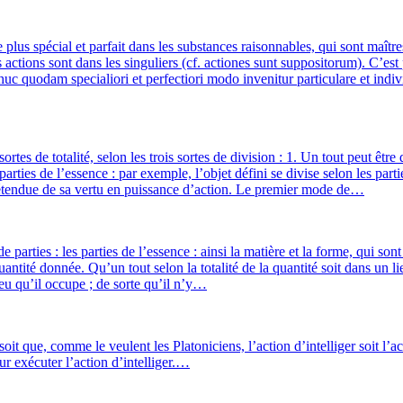
plus spé­cial et par­fait dans les sub­stances rai­son­nables, qui sont maî­tr
ions sont dans les sin­gu­liers (cf. actiones sunt sup­po­si­to­rum). C’est p
o­dam spe­cia­lio­ri et per­fec­tio­ri modo inve­ni­tur par­ti­cu­lare et indi­
sortes de tota­li­té, selon les trois sortes de divi­sion : 1. Un tout peut être
ar­ties de l’essence : par exemple, l’objet défi­ni se divise selon les par­ti
 l’étendue de sa ver­tu en puis­sance d’action. Le pre­mier mode de…
 par­ties : les par­ties de l’essence : ain­si la matière et la forme, qui sont d
 quan­ti­té don­née. Qu’un tout selon la tota­li­té de la quan­ti­té soit dans 
u lieu qu’il occupe ; de sorte qu’il n’y…
er, soit que, comme le veulent les Platoniciens, l’action d’intelliger soit l’
our exé­cu­ter l’action d’intelliger.…