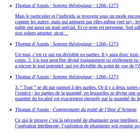
Thomas d’Aquin
⋅
Somme théo­lo­gique
⋅
1266–1273
Mais le par­ti­cu­lier et l’individu se trouvent sous un mode encore 
comme les autres, mais qui agissent par elles-même (per se) : les act
nable ont aus­si un nom spé­cial. Et ce nom est per­sonne. Sed adhuc qu
non solum agun­tur, sicut…
Thomas d’Aquin
⋅
Somme théo­lo­gique
⋅
1266–1273
Un tout, c’est ce qui est divi­sible en par­ties. Il y aura donc trois 
corps. 2. Un tout peut être divi­sé logi­que­ment ou réel­le­ment en p
a encore le tout poten­tiel, qui est divi­sible du point de vue de
Thomas d’Aquin
⋅
Somme théo­lo­gique
⋅
1266–1273
3. “ Tout ” se dit par rap­port à des par­ties. Or il y a deux sortes de
l’espèce ; les par­ties de la quan­ti­té, en les­quelles se divise une
quan­ti­té du loca­li­sé est exac­te­ment mesu­rée par la quan­ti­té d
Thomas d’Aquin
⋅
Commentaire du trai­té de l’âme d’Aristote
Ce qui le prouve c’est la néces­si­té de phan­ta­sier pour intel­li­g
l’opération intel­li­gente, l’opération de phan­ta­sier soit requise p