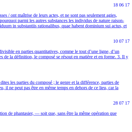
18 06 17
esses / ont maî­trise de leurs actes, et ne sont pas seule­ment agies,
our­quoi par­mi les autres sub­stances les indi­vi­dus de nature rai­son­
vi­duum in sub­stan­tiis ratio­na­li­bus, quae habent domi­nium sui actus, et
10 07 17
 divi­sible en par­ties quan­ti­ta­tives, comme le tout d’une ligne, d’un
es de la défi­ni­tion, le com­po­sé se résout en matière et en forme. 3. Il y
ites les par­ties du com­po­sé ; le genre et la dif­fé­rence, par­ties de
un lieu, il ne peut pas être en même temps en dehors de ce lieu, car la
28 07 17
action de phan­ta­sier, — soit que, sans être la même opé­ra­tion que