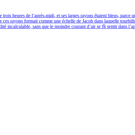
e trois heures de l’après-midi, et ses larges rayons étaient bleus, parce qu’
de ces rayons for­mait comme une échelle de Jacob dans laquelle tour­billo
i­té incal­cu­lable, sans que le moindre cou­rant d’air se fît sen­tir dans 