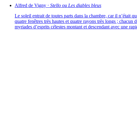
Alfred de
Vigny
⋅
Stello ou Les diables bleus
Le soleil entrait de toutes parts dans la chambre, car il n’était qu
quatre fenêtres très hautes et quatre rayons très longs ; cha­cun 
myriades d’esprits célestes mon­tant et des­cen­dant avec une rapi­d