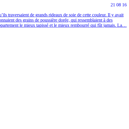
21 08 16
ils tra­ver­saient de grands rideaux de soie de cette cou­leur. Il y avait
n­naient des grains de pous­sière dorée, qui res­sem­blaient à des
l’appartement le mieux tapis­sé et le mieux rem­bour­ré qui fût jamais. La…