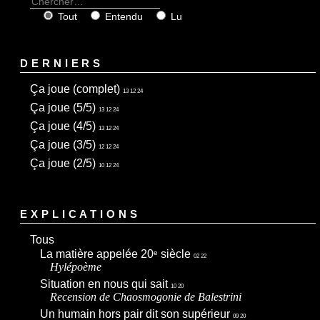
Tout
Entendu
Lu
DERNIERS
Ça joue (complet)
13 12 24
Ça joue (5/5)
13 12 24
Ça joue (4/5)
13 12 24
Ça joue (3/5)
12 12 24
Ça joue (2/5)
10 12 24
EXPLICATIONS
Tous
La matière appelée 20
siècle
e
02 22
Hylépoème
Situation en nous qui sait
10 20
Recension de
Chaosmogonie
de Balestrini
Un humain hors pair dit son supérieur
09 20