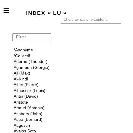
x
INDEX « LU »
*Anonyme
*Collectif
Adorno (Theodor)
Agamben (Giorgio)
Ajl (Max)
Al-Kindî
Alferi (Pierre)
Althusser (Louis)
Antin (David)
Aristote
Artaud (Antonin)
Ashbery (John)
Aspe (Bernard)
Augustin
Ávalos Soto