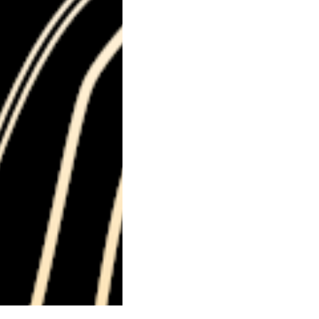
rd ! – ce qu’on s’était
ds, des res­pects, des
 si d’entre les
és ; des tech­niques
gts non seule­ment
ns être grillé (sans
é cal­cu­lant, tri­chant)
ng de la cuisse, sous
e visua­li­sa­tion des­
a n’est pas clair,
i ne se res­semble
que des mou­tons, des
x, les doigts
, et par­fois la pré­ci­
en­tion, quand il
e trou­ver le