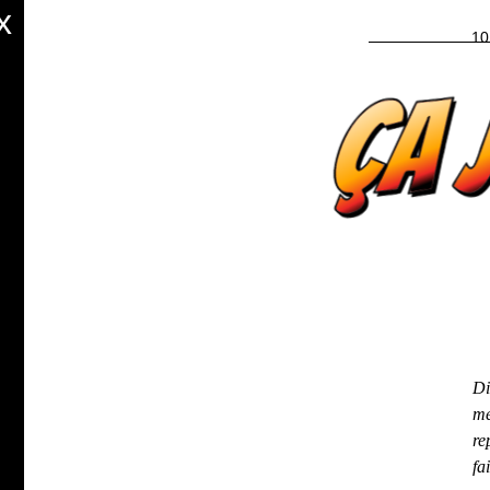
x
10
Di
me
re
fa