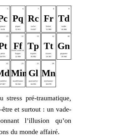
5
6
7
8
9
Pc
Pq
Rc
Fr
Td
pin­cer
piquer
racler
frot­ter
tordre
10.81
12.011
14.007
15.999
18.998
15
11
13
12
18
Pt
Ff
Tp
Tt
Gn
flat­ter avant de
pétrir
frapper
tri­po­ter
tri­tu­rer
gri­gno­ter
30.974
22.990
26.982
24.305
39.948
22
23
21
20
Md
Min
Gl
Mn
or­diller
mor­dillon­ner
grat­touiller
mâchon­ner
47.867
50.942
44.956
40.078
u stress pré-trau­ma­tique,
-être et sur­tout : un vade-
­nant l’illusion qu’on
tions du monde affairé.