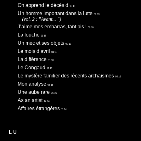
On apprend le décès d
10 19
Un homme important dans la lutte
09 19
(vol. 2 : "Avant... ")
J’aime mes embarras, tant pis !
06 19
La louche
11 18
Un mec et ses objets
08 18
Le mois d’avril
04 18
La différence
01 18
Le Congaud
12 17
Le mystère familier des récents archaïsmes
04 16
Mon analyse
06 15
Une aube rare
05 15
As an artist
12 14
Affaires étrangères
11 14
LU