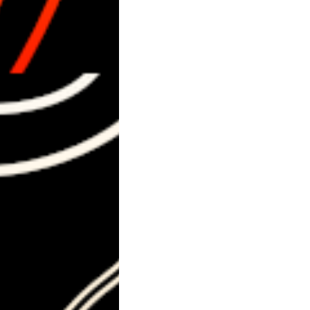
 vos mains sont
pprendre à comp­ter
s­toire à base de
de pain, mariages for­
is virils, conquêtes
es, conduites ver­
s de veu­le­rie… tout
mme on le ferait d’un
e en valeurs tout le
ontraires et des oppo­
ir qu’il y a autant de
a­tions, autant de
es déro­bés que de
es ; des armes inter­
 qui sait les camou­
es­quelles on voit
 ; des nudges qui font