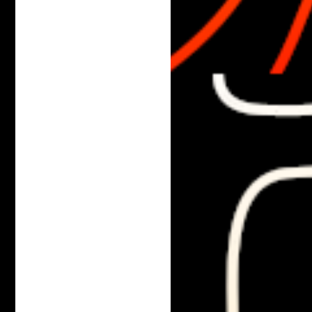
deman­dé mais désor­mais
prises, et plu­tôt que d’a
vous vous racon­tez une hi
cailloux blancs, miettes 
cés, barbes four­nies, déf
spa­tiales, luttes intes­tin
tueuses et démons­tra­tion
en aga­çant le bou­lier co
cha­pe­let. Le conte chang
bor­del posi­tion­nel des c
sés : il est désor­mais cla
simu­la­tions, de dis­si­mu­l
feintes, autant de pas­sag
dribbles et de coups licit
dites en bat­tle sauf pour
fler ; des places depuis l
sans être vu et l’inverse