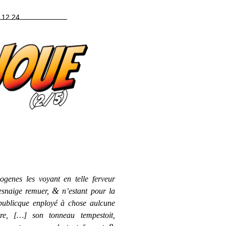
 12 24
ogenes les voyant en telle fer­veur
&
s­naige remuer,
n’estant pour la
pu­blicque enployé à chose aul­cune
ire, […] son ton­neau tem­pes­toit,