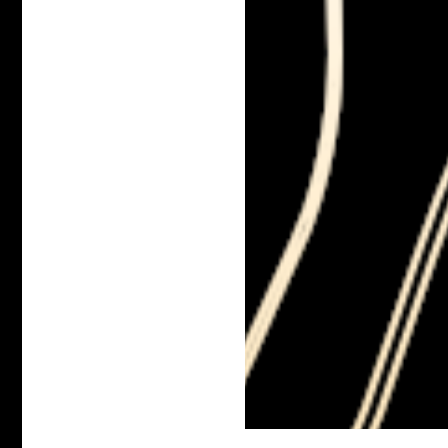
qu’on dit ou fait – trop ta
juré de ne pas ; des égar
regards vers le bas comme
Autres il y en avait d’arm
pour comp­ter sur ses doi
sans les regar­der mais sa
être grillé pré­voyant, grill
: l’appui des doigts le lo
la table ; l’effort men­tal d
dits doigts – les siens ? ç
comme dans un rêve où so
pas – des doigts plu­tôt 
allu­mettes ou des caillou
s’égarent moins faci­le­ment
sion du compte compte att
s’agit de comp­ter et pas d
sommeil.