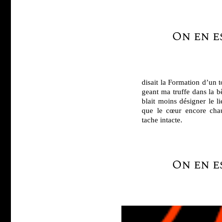
On en e
disait la Formation d’un to
geant ma truffe dans la bê
blait moins dési­gner le li
que le cœur encore cha
tache intacte.
On en e
On vous fourgue un bou­li