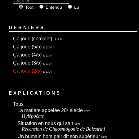
Tout
Entendu
Lu
DERNIERS
Ça joue (complet)
13 12 24
Ça joue (5/5)
13 12 24
Ça joue (4/5)
13 12 24
Ça joue (3/5)
12 12 24
Ça joue (2/5)
10 12 24
EXPLICATIONS
Tous
La matière appelée 20
siècle
e
02 22
Hylépoème
Situation en nous qui sait
10 20
Recension de
Chaosmogonie
de Balestrini
Un humain hors pair dit son supérieur
09 20