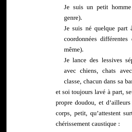
Je suis un petit homme 
genre).
Je suis né quelque part
coor­don­nées dif­fé­rent
même).
Je lance des les­sives sé
avec chiens, chats avec
classe, cha­cun dans sa ba
et soi tou­jours lavé à part, 
propre dou­dou, et d’ailleu
corps, petit, qu’attestent su
ché­ris­se­ment caustique :