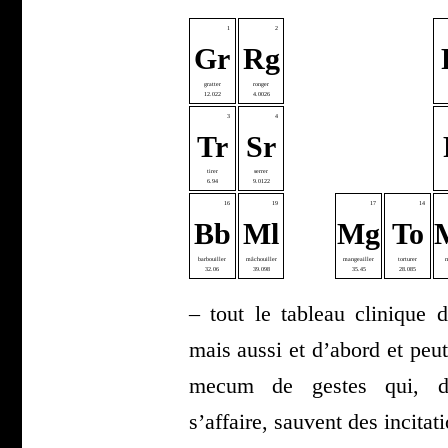
1
2
Gr
Rg
grat­ter
ron­ger
12.022
4.0026
3
4
Tr
Sr
tirer
ser­rer
6.94
9.0122
16
19
17
14
Bb
Ml
Mg
To
bar­bouiller
mâchouiller
man­geailler
tor­tu­rer
m
32.06
39.098
35.45
28.085
– tout le tableau cli­nique d
mais aus­si et d’abord et peut
mecum de gestes qui, don
s’affaire, sauvent des inci­ta­