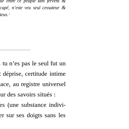
&
ur entre ce peuple tant fervent
&
cu­pé, n’este veu seul ces­sa­teur
ieux.
1
 tu n’es pas le seul
fut un
t déprise, cer­ti­tude intime
ace, au registre uni­ver­sel
ur des savoirs situés :
 (une sub­stance indi­vi­
er sur ses doigts sans les