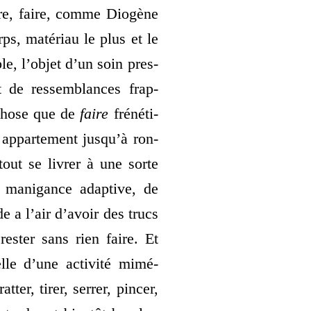
re, faire, comme Diogène
ps, maté­riau le plus et le
ble, l’objet d’un soin pres­
 de res­sem­blances frap­
 chose que de
faire
fré­né­ti­
 appar­te­ment jusqu’à ron­
­tout se livrer à une sorte
e mani­gance adap­tive, de
e a l’air d’avoir des trucs
es­ter sans rien faire. Et
lle d’une acti­vi­té mimé­
­ter, tirer, ser­rer, pin­cer,