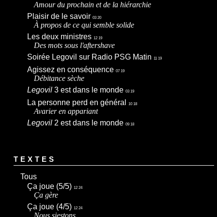
Amour du prochain et de la hiérarchie
Plaisir de le savoir
03 20
À propos de ce qui semble solide
Les deux ministres
12 19
Des mots sous l'aftershave
Soirée Legovil sur Radio PSG Matin
11 19
Agissez en conséquence
07 19
Débitance sèche
Legovil
3 est dans le monde
03 19
La personne perd en général
10 18
Avarier en appariant
Legovil
2 est dans le monde
09 18
TEXTES
Tous
Ça joue (5/5)
12 24
Ça gère
Ça joue (4/5)
12 24
Nous siestons