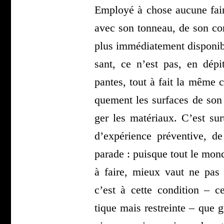
Employé à chose aucune fai
avec son ton­neau, de son cor
plus immé­dia­te­ment dis­po­ni
sant, ce n’est pas, en dépit
pantes, tout à fait la même
que­ment les sur­faces de son
ger les maté­riaux. C’est sur
d’expérience pré­ven­tive, d
parade : puisque tout le mond
à faire, mieux vaut ne pas r
c’est à cette condi­tion – ce
tique mais res­treinte – que grat