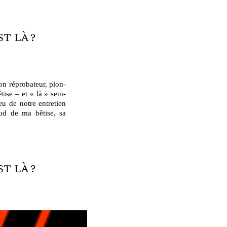
st
là
?
n répro­ba­teur, plon­
tise – et « là » sem­
eu de notre entre­tien
ud de ma bêtise, sa
st
là
?
er, vous n’aviez rien