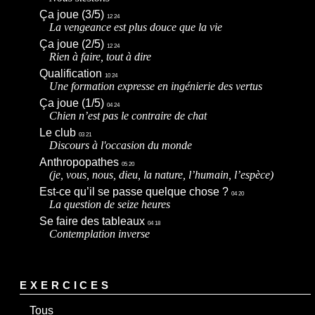
Ça joue (3/5)
12 24
La vengeance est plus douce que la vie
Ça joue (2/5)
12 24
Rien à faire, tout à dire
Qualification
10 24
Une formation expresse en ingénierie des vertus
Ça joue (1/5)
04 24
Chien n’est pas le contraire de chat
Le club
03 21
Discours à l'occasion du monde
Anthropopathes
05 20
(je, vous, nous, dieu, la nature, l’humain, l’espèce)
Est-ce qu’il se passe quelque chose ?
04 20
La question de seize heures
Se faire des tableaux
04 18
Contemplation inverse
EXERCICES
Tous