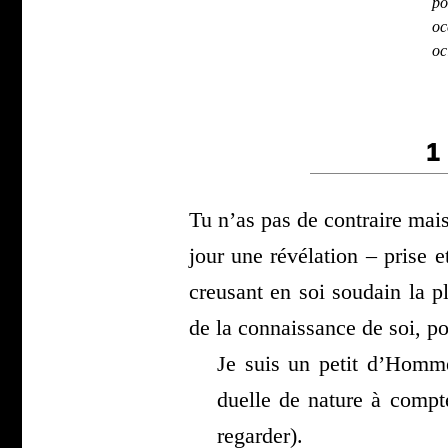
po
oc
oc
1
Tu n’as pas de contraire mais
jour une révé­la­tion – prise e
creu­sant en soi sou­dain la pl
de la connais­sance de soi, po
Je suis un petit d’Hommes
duelle de nature à comp­t
regar­der).