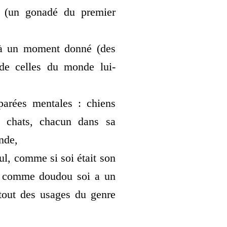
(un gona­dé du pre­mier
 à un moment don­né (des
es de celles du monde lui-
pa­rées men­tales : chiens
 chats, cha­cun dans sa
nde,
seul, comme si soi était son
rs comme dou­dou soi a un
r­tout des usages du genre