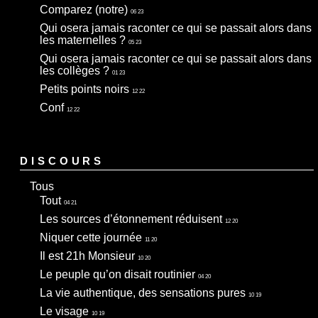
Comparez (notre)
06 23
Qui osera jamais raconter ce qui se passait alors dans
les maternelles ?
05 23
Qui osera jamais raconter ce qui se passait alors dans
les collèges ?
01 23
Petits points noirs
12 22
Conf
12 22
DISCOURS
Tous
Tout
04 21
Les sources d’étonnement réduisent
12 20
Niquer cette journée
11 20
Il est 21h Monsieur
10 20
Le peuple qu’on disait routinier
04 20
La vie authentique, des sensations pures
10 19
Le visage
10 19