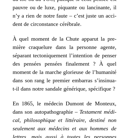
pauvre ou de luxe, piquante ou lan­ci­nante, il
n’y a rien de notre faute – c’est juste un acci­
dent de cir­cons­tance cérébrale.
À quel moment de la Chute appa­rut la pre­
mière cra­que­lure dans la per­sonne agente,
sépa­rant tec­to­ni­que­ment l’intention de pen­ser
des pen­sées pen­sées fina­le­ment ? À quel
moment de la marche glo­rieuse de l’humanité
dans son rang le pre­mier embar­ras s’insinua-
t-il dans notre san­dale géné­rique, spécifique ?
En 1865, le méde­cin Dumont de Monteux,
dans son auto­pa­tho­gra­phie –
Testament médi­
cal, phi­lo­so­phique et lit­té­raire, des­ti­né non
seule­ment aux méde­cins et aux hommes de
lettres, mais aus­si à toutes les per­sonnes