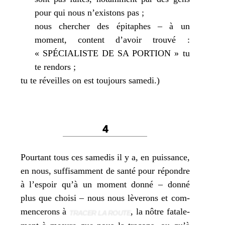
pour qui nous n’existons pas ;
nous cher­cher des épi­taphes – à un
moment, content d’avoir trou­vé :
« SPÉCIALISTE DE SA PORTION » tu
te ren­dors ;
tu te réveilles on est tou­jours samedi.)
4
Pourtant tous ces same­dis il y a, en puis­sance,
en nous, suf­fi­sam­ment de san­té pour répondre
à l’espoir qu’à un moment don­né – don­né
plus que choi­si – nous nous lève­rons et com­
men­ce­rons à
, la nôtre fata­le­
TRACER LA ROUTE