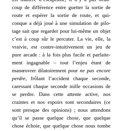
coup de dif­fé­rence entre guet­ter la sor­tie de
route et espé­rer la sor­tie de route, et qui­
conque a déjà joué à une simu­la­tion de pilo­
tage sait que regar­der pour lui-même un objet
c’est à coup sûr le per­cu­ter. La vie, elle, la
vrai­vie, est contre-intui­ti­ve­ment un jeu de
pure arcade : à la fois plus facile et par­fai­te­
ment inga­gnable – tout l’enjeu étant de
manœu­vrer dila­toi­re­ment pour
ne pas encore
perdre
, frô­lant l’accident chaque seconde,
cares­sant chaque seconde mille occa­sions de
se perdre. Dans cette attente active, nos
craintes et nos espoirs sont secon­daires (ce
sont presque des opi­nions) ; nous atten­dons
qu’il se passe quelque chose, que quelque
chose échoie, que quelque chose nous tombe