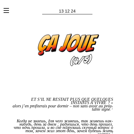
x
13 12 24
ET S’IL NE RESTAIT PLUS QUE QUELQUES
INSTANTS À VIVRE ? »
alors j’en pro­fi­te­rais pour dor­mir – non sans avoir au préa­
lable signé.
1
Когда не знаешь, для чего живешь, так живешь как-
нибудь, день за днем ; радуешься, что день прошел,
что ночь прошла, и во сне погрузишь скучный вопрос о
том, зачем жил этот день, зачем будешь жить
завтра.
2