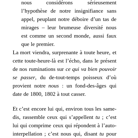
nous consi­dé­rons sérieu­se­ment
l’hypothèse de notre insi­gni­fiance sans
appel, peu­plant notre déboire d’un tas de
mirages – leur bru­meuse diver­si­té nous
est comme un second monde, aus­si faux
que le pre­mier.
La mort vien­dra, sur­pre­nante à toute heure, et
cette toute-heure-là est l’écho, dans le pré­sent
de nos rumi­na­tions sur
ce qui va bien pou­voir
se pas­ser
, du de-tout-temps pois­seux d’où
pro­vient notre
nous
: un fond-des-âges qui
date de 1800, 1802 à tout casser.
Et c’est encore lui qui, envi­ron tous les same­
dis, ras­semble ceux qui s’appellent
tu
; c’est
lui qui com­prime ceux qui répondent à l’auto-
interpellation ; c’est nous qui, disant
tu
pour