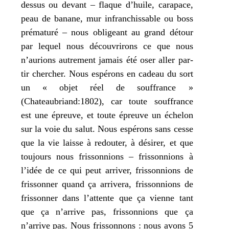
des­sus ou devant – flaque d’huile, cara­pace,
peau de banane, mur infran­chis­sable ou boss
pré­ma­tu­ré – nous obli­geant au grand détour
par lequel nous décou­vri­rons ce que nous
n’aurions autre­ment jamais été oser aller par­
tir cher­cher. Nous espé­rons en cadeau du sort
un « objet réel de souf­france »
(Chateaubriand:1802), car toute souf­france
est une épreuve, et toute épreuve un éche­lon
sur la voie du salut. Nous espé­rons sans cesse
que la vie laisse à redou­ter, à dési­rer, et que
tou­jours nous fris­son­nions – fris­son­nions à
l’idée de ce qui peut arri­ver, fris­son­nions de
fris­son­ner quand ça arri­ve­ra, fris­son­nions de
fris­son­ner dans l’attente que ça vienne tant
que ça n’arrive pas, fris­son­nions que ça
n’arrive pas. Nous fris­son­nons : nous avons 5