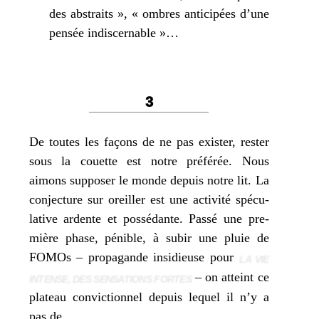
des abs­traits », « ombres anti­ci­pées d’une
pen­sée indiscernable »…
3
De toutes les façons de ne pas exis­ter, res­ter
sous la couette est notre pré­fé­rée. Nous
aimons sup­po­ser le monde depuis notre lit. La
conjec­ture sur oreiller est une acti­vi­té spé­cu­
la­tive ardente et pos­sé­dante. Passé une pre­
mière phase, pénible, à subir une pluie de
FOMOs – pro­pa­gande insi­dieuse pour
LA VIE
– on atteint ce
INTENSE, DES SEN­SA­TIONS FORTES
pla­teau convic­tion­nel depuis lequel il n’y a
pas de