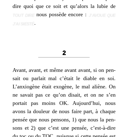
dire quoi que ce soit et qu’alors la lubie de
nous pos­sède encore :
TOUT DIRE
J’AVOUE QUE
.
J’AI SIESTÉ
2
Avant, avant, et même avant avant, si on pen­
sait ou par­lait mal c’était le diable en soi.
L’anxiogène était exo­gène, le mal aliène. On
ne savait pas ce qu’on disait, et on ne s’en
por­tait pas moins OK. Aujourd’hui, nous
avons la dou­leur de nous faire part, à chaque
pen­sée que nous pen­sons, 1) que nous la pen­
sons et 2) que c’est une pen­sée, c’est-à-dire
du toc ou du TOC, puisque si cette pen­sée est