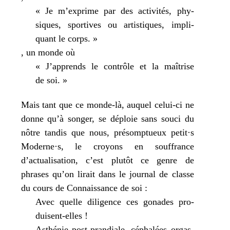
« Je m’exprime par des acti­vi­tés, phy­
siques, spor­tives ou artis­tiques, impli­
quant le corps. »
, un monde où
« J’apprends le contrôle et la maî­trise
de soi. »
Mais tant que ce monde-là, auquel celui-ci ne
donne qu’à son­ger, se déploie sans sou­ci du
nôtre tan­dis que nous, pré­somp­tueux petit·s
Moderne·s, le croyons en souf­france
d’actualisation, c’est plu­tôt ce genre de
phrases qu’on lirait dans le jour­nal de classe
du cours de Connaissance de soi :
Avec quelle dili­gence ces gonades pro­
duisent-elles !
Asthénie post-pran­diale, cépha­lées orgas­