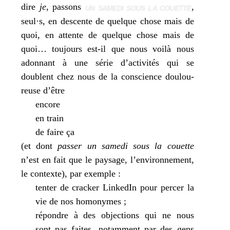
dire
je
, pas­sons
,
UN SAMEDI SOUS LA COUETTE
seul·s, en des­cente de quelque chose mais de
quoi, en attente de quelque chose mais de
quoi… tou­jours est-il que nous voi­là nous
adon­nant à une série d’activités qui se
doublent chez nous de la conscience dou­lou­
reuse d’être
encore
en train
de faire ça
(et dont
pas­ser un same­di sous la couette
n’est en fait que le pay­sage, l’environnement,
le contexte), par exemple :
ten­ter de cra­cker LinkedIn pour per­cer la
vie de nos homo­nymes ;
répondre à des objec­tions qui ne nous
sont pas faites, notam­ment par des gens