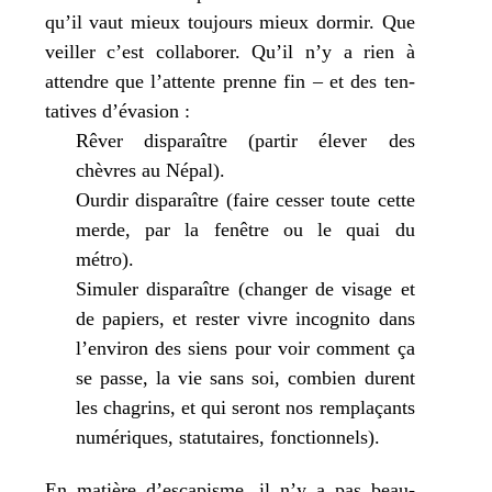
qu’il vaut mieux tou­jours mieux dor­mir. Que
veiller c’est col­la­bo­rer. Qu’il n’y a rien à
attendre que l’attente prenne fin – et des ten­
ta­tives d’évasion :
Rêver dis­pa­raître (par­tir éle­ver des
chèvres au Népal).
Ourdir dis­pa­raître (faire ces­ser toute cette
merde, par la fenêtre ou le quai du
métro).
Simuler dis­pa­raître (chan­ger de visage et
de papiers, et res­ter vivre inco­gni­to dans
l’environ des siens pour voir com­ment ça
se passe, la vie sans soi, com­bien durent
les cha­grins, et qui seront nos rem­pla­çants
numé­riques, sta­tu­taires, fonctionnels).
En matière d’escapisme, il n’y a pas beau­