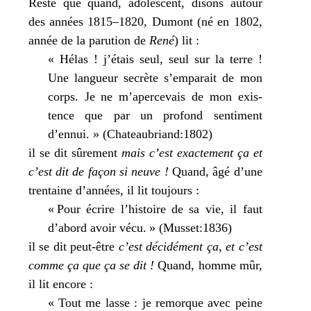
Reste que quand, ado­les­cent, disons autour
des années 1815–1820, Dumont (né en 1802,
année de la paru­tion de
René
) lit :
« Hélas ! j’étais seul, seul sur la terre !
Une lan­gueur secrète s’emparait de mon
corps. Je ne m’apercevais de mon exis­
tence que par un pro­fond sen­ti­ment
d’ennui. » (Chateaubriand:1802)
il se dit sûre­ment
mais c’est exac­te­ment ça et
c’est dit de façon si neuve !
Quand, âgé d’une
tren­taine d’années, il lit tou­jours :
« Pour écrire l’histoire de sa vie, il faut
d’abord avoir vécu. » (Musset:1836)
il se dit peut-être
c’est déci­dé­ment ça, et c’est
comme ça que ça se dit !
Quand, homme mûr,
il lit encore :
« Tout me lasse : je remorque avec peine