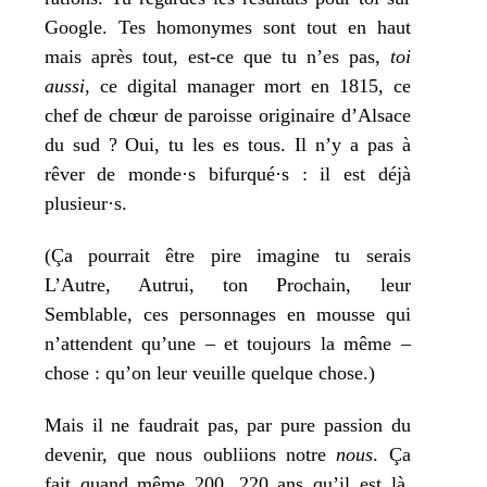
Google. Tes homo­nymes sont tout en haut
mais après tout, est-ce que tu n’es pas,
toi
aus­si
, ce digi­tal mana­ger mort en 1815, ce
chef de chœur de paroisse ori­gi­naire d’Alsace
du sud ? Oui, tu les es tous. Il n’y a pas à
rêver de monde·s bifurqué·s : il est déjà
plusieur·s.
(Ça pour­rait être pire ima­gine tu serais
L’Autre, Autrui, ton Prochain, leur
Semblable, ces per­son­nages en mousse qui
n’attendent qu’une – et tou­jours la même –
chose : qu’on leur veuille quelque chose.)
Mais il ne fau­drait pas, par pure pas­sion du
deve­nir, que nous oubliions notre
nous
. Ça
fait quand même 200, 220 ans qu’il est là,