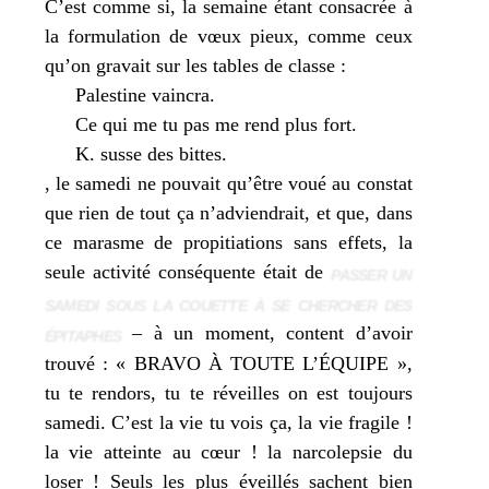
C’est comme si, la semaine étant consa­crée à
la for­mu­la­tion de vœux pieux, comme ceux
qu’on gra­vait sur les tables de classe :
Palestine vain­cra.
Ce qui me tu pas me rend plus fort.
K. susse des bittes.
, le same­di ne pou­vait qu’être voué au constat
que rien de tout ça n’adviendrait, et que, dans
ce marasme de pro­pi­tia­tions sans effets, la
seule acti­vi­té consé­quente était de
PASSER UN
SAMEDI SOUS LA COUETTE À SE CHERCHER DES
– à un moment, content d’avoir
ÉPITAPHES
trou­vé : « BRAVO À TOUTE L’ÉQUIPE »,
tu te ren­dors, tu te réveilles on est tou­jours
same­di. C’est la vie tu vois ça, la vie fra­gile !
la vie atteinte au cœur ! la nar­co­lep­sie du
loser ! Seuls les plus éveillés sachent bien