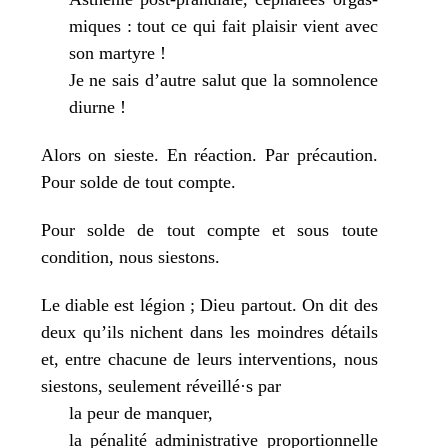
miques : tout ce qui fait plai­sir vient avec
son mar­tyre !
Je ne sais d’autre salut que la som­no­lence
diurne !
Alors on sieste. En réac­tion. Par pré­cau­tion.
Pour solde de tout compte.
Pour solde de tout compte et sous toute
condi­tion, nous siestons.
Le diable est légion ; Dieu par­tout. On dit des
deux qu’ils nichent dans les moindres détails
et, entre cha­cune de leurs inter­ven­tions, nous
sies­tons, seule­ment réveillé·s par
la peur de man­quer,
la péna­li­té admi­nis­tra­tive pro­por­tion­nelle