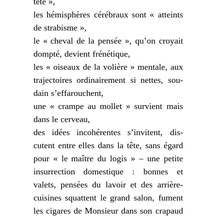
tête »,
les hémi­sphères céré­braux sont « atteints
de stra­bisme »,
le « che­val de la pen­sée », qu’on croyait
domp­té, devient fré­né­tique,
les « oiseaux de la volière » men­tale, aux
tra­jec­toires ordi­nai­re­ment si nettes, sou­
dain s’effarouchent,
une « crampe au mol­let » sur­vient mais
dans le cer­veau,
des idées inco­hé­rentes s’invitent, dis­
cutent entre elles dans la tête, sans égard
pour « le maître du logis » – une petite
insur­rec­tion domes­tique : bonnes et
valets, pen­sées du lavoir et des arrière-
cui­sines squattent le grand salon, fument
les cigares de Monsieur dans son cra­paud