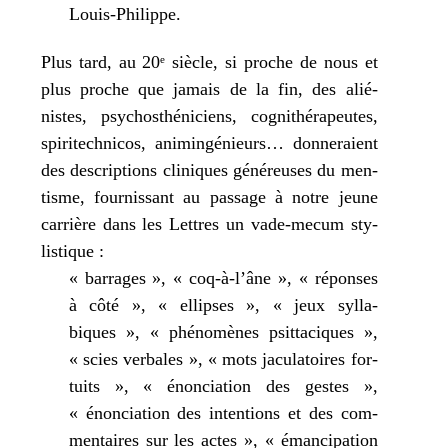
Louis-Philippe.
Plus tard, au 20
siècle, si proche de nous et
e
plus proche que jamais de la fin, des alié­
nistes, psy­chos­thé­ni­ciens, cogni­thé­ra­peutes,
spi­ri­tech­ni­cos, ani­min­gé­nieurs… don­ne­raient
des des­crip­tions cli­niques géné­reuses du men­
tisme, four­nis­sant au pas­sage à notre jeune
car­rière dans les Lettres un vade-mecum sty­
lis­tique :
« bar­rages », « coq-à‑l’âne », « réponses
à côté », « ellipses », « jeux syl­la­
biques », « phé­no­mènes psit­ta­ciques »,
« scies ver­bales », « mots jacu­la­toires for­
tuits », « énon­cia­tion des gestes »,
« énon­cia­tion des inten­tions et des com­
men­taires sur les actes », « éman­ci­pa­tion