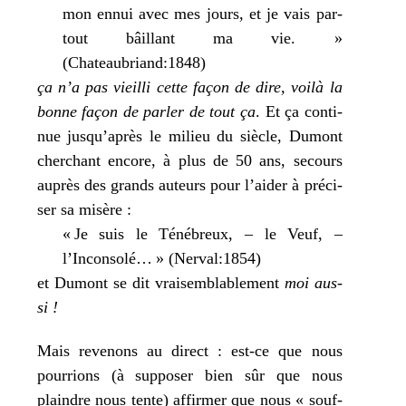
mon ennui avec mes jours, et je vais par­
tout bâillant ma vie. »
(Chateaubriand:1848)
ça n’a pas vieilli cette façon de dire, voi­là la
bonne façon de par­ler de tout ça
. Et ça conti­
nue jusqu’après le milieu du siècle, Dumont
cher­chant encore, à plus de 50 ans, secours
auprès des grands auteurs pour l’aider à pré­ci­
ser sa misère :
« Je suis le Ténébreux, – le Veuf, –
l’Inconsolé… » (Nerval:1854)
et Dumont se dit vrai­sem­bla­ble­ment
moi aus­
si !
Mais reve­nons au direct : est-ce que nous
pour­rions (à sup­po­ser bien sûr que nous
plaindre nous tente) affir­mer que nous « souf­