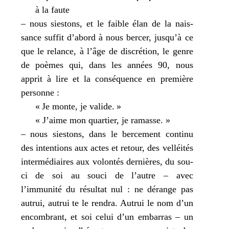
à la faute
– nous sies­tons, et le faible élan de la nais­
sance suf­fit d’abord à nous ber­cer, jusqu’à ce
que le relance, à l’âge de dis­cré­tion, le genre
de poèmes qui, dans les années 90, nous
apprit à lire et la consé­quence en pre­mière
per­sonne :
« Je monte, je valide. »
« J’aime mon quar­tier, je ramasse. »
– nous sies­tons, dans le ber­ce­ment conti­nu
des inten­tions aux actes et retour, des vel­léi­tés
inter­mé­diaires aux volon­tés der­nières, du sou­
ci de soi au sou­ci de l’autre – avec
l’immunité du résul­tat nul : ne dérange pas
autrui, autrui te le ren­dra. Autrui le nom d’un
encom­brant, et soi celui d’un embar­ras – un