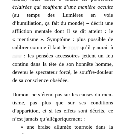
éclai­rées qui souffrent d’une manière occulte
(au temps des Lumières en voie
d’humiliation, ça fait du monde) – décrit une
afflic­tion men­tale dont il se dit atteint : le
« men­tisme ». Symptôme : plus pos­sible de
cali­brer comme il faut le
qu’il y aurait à
TOUT
: les pen­sées acces­soires jettent un feu
DIRE
conti­nu dans la tête de son hon­nête homme,
deve­nu le spec­ta­teur for­cé, le souffre-dou­leur
de sa conscience obsédée.
Dumont ne s’étend pas sur les causes du men­
tisme, pas plus que sur ses condi­tions
d’apparition, et si les effets sont décrits, ce
n’est jamais qu’allégoriquement :
« une braise allu­mée tour­noie dans la