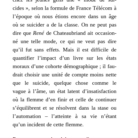
cides », selon la for­mule de France Télécom à
l’époque où nous étions encore dans un âge
où se sui­ci­der a de la classe. On ne peut pas
dire que
René
de Chateaubriand ait occa­sion­
né une telle mode, ce qui ne veut pas dire
qu’il fut sans effets. Mais il est dif­fi­cile de
quan­ti­fier l’impact d’un livre sur les états
moraux d’une cohorte démo­gra­phique ; il fau­
drait choi­sir une uni­té de compte moins nette
que le sui­cide, quelque chose comme le
vague à l’âme, un état latent d’insatisfaction
où la flemme d’en finir et celle de conti­nuer
s’équilibrent et se résolvent dans la stase ou
l’automation – l’atteinte à sa vie n’étant
qu’un inci­dent de cette flemme.