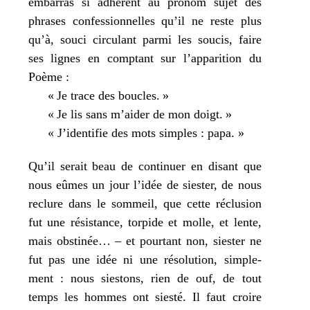
embar­ras si adhé­rent au pro­nom sujet des
phrases confes­sion­nelles qu’il ne reste plus
qu’à, sou­ci cir­cu­lant par­mi les sou­cis, faire
ses lignes en comp­tant sur l’apparition du
Poème :
« Je trace des boucles. »
« Je lis sans m’aider de mon doigt. »
« J’identifie des mots simples : papa. »
Qu’il serait beau de conti­nuer en disant que
nous eûmes un jour l’idée de sies­ter, de nous
reclure dans le som­meil, que cette réclu­sion
fut une résis­tance, tor­pide et molle, et lente,
mais obs­ti­née… – et pour­tant non, sies­ter ne
fut pas une idée ni une réso­lu­tion, sim­ple­
ment : nous sies­tons, rien de ouf, de tout
temps les hommes ont sies­té. Il faut croire