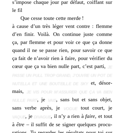
s’impose chaque jour par défaut, coif­fant sur
le fil
Que cesse toute cette merde !
à cause d’un très léger vent contre : flemme
d’en finir. Voilà. On conti­nue juste comme
ça, par flemme et pour voir ce que ça donne
quand il ne se passe rien, pour savoir ce que
ça fait de n’avoir rien à faire, pour véri­fier du
cœur que ça va bien nulle part, c’est par­ti,
JE
PASSE UN PULL TROP GRAND, J’OUVRE UN POT DE
et, désor­
NUTELLA ET UNE BOUTEILLE DE SKY
mais,
JE VIS POUR M’ASSURER QUE ÇA VA BIEN
, je
, sans but et sans objet,
NULLE PART
VAIS
sans verbe après, je
tout court, je
VOGUE
, je
, il n’y a rien à
faire
, et tout
VAQUE
DIVAGUE
à
être
– il suf­fit de se signer quelques pro­cu­
ra­tions. Tu regardes les résul­tats pour toi sur