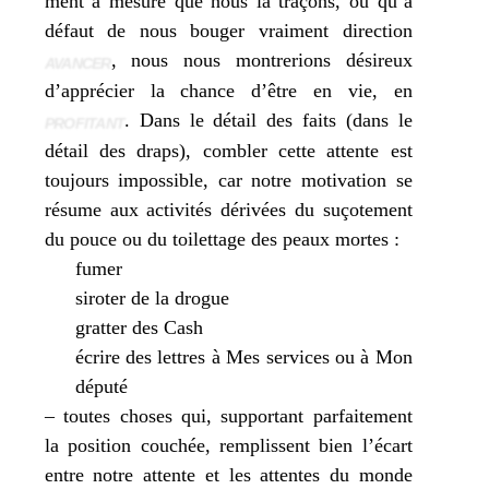
ment à mesure que nous la tra­çons, ou qu’à
défaut de nous bou­ger vrai­ment direc­tion
, nous nous mon­tre­rions dési­reux
AVANCER
d’apprécier la chance d’être en vie, en
. Dans le détail des faits (dans le
PROFITANT
détail des draps), com­bler cette attente est
tou­jours impos­sible, car notre moti­va­tion se
résume aux acti­vi­tés déri­vées du suço­te­ment
du pouce ou du toi­let­tage des peaux mortes :
fumer
siro­ter de la drogue
grat­ter des Cash
écrire des lettres à Mes ser­vices ou à Mon
dépu­té
– toutes choses qui, sup­por­tant par­fai­te­ment
la posi­tion cou­chée, rem­plissent bien l’écart
entre notre attente et les attentes du monde