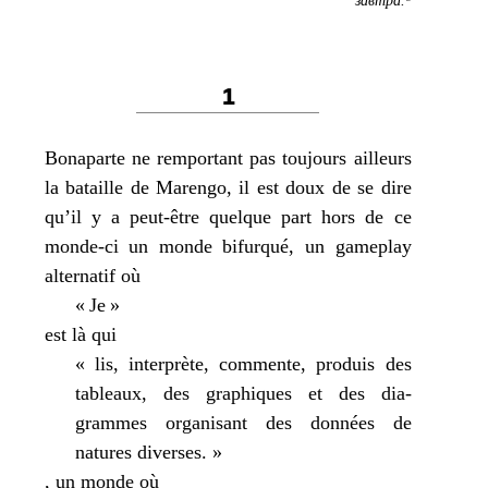
1
Bonaparte ne rem­por­tant pas tou­jours ailleurs
la bataille de Marengo, il est doux de se dire
qu’il y a peut-être quelque part hors de ce
monde-ci un monde bifur­qué, un game­play
alter­na­tif où
« Je »
est là qui
« lis, inter­prète, com­mente, pro­duis des
tableaux, des gra­phiques et des dia­
grammes orga­ni­sant des don­nées de
natures diverses. »
, un monde où