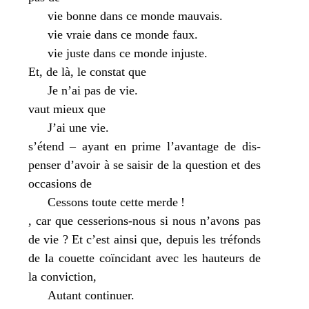
vie bonne dans ce monde mau­vais.
vie vraie dans ce monde faux.
vie juste dans ce monde injuste.
Et, de là, le constat que
Je n’ai pas de vie.
vaut mieux que
J’ai une vie.
s’étend – ayant en prime l’avantage de dis­
pen­ser d’avoir à se sai­sir de la ques­tion et des
occa­sions de
Cessons toute cette merde !
, car que ces­se­rions-nous si nous n’avons pas
de vie ? Et c’est ain­si que, depuis les tré­fonds
de la couette coïn­ci­dant avec les hau­teurs de
la convic­tion,
Autant conti­nuer.