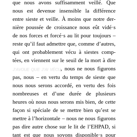
que nous avons suf­fi­sam­ment veillé. Que
nous est deve­nue insen­sible la dif­fé­rence
entre sieste et veille. À moins que notre der­
nière pous­sée de crois­sance nous eût vidé·s
de nos forces et forcé·s au lit pour tou­jours –
reste qu’il faut admettre que, comme d’autres,
qui ont pro­ba­ble­ment vécu à siestes comp­
tées, en viennent sur le seuil de la mort à dire
, nous ne nous figu­rons
J’AVOUE QUE J’AI VÉCU
pas, nous – en ver­tu du temps de sieste que
nous nous serons accor­dé, en ver­tu des fois
nom­breuses et d’une durée de plu­sieurs
heures où nous nous serons mis bien, de cette
façon si spé­ciale de se mettre bien qu’est se
mettre à l’horizontale – nous ne nous figu­rons
pas dire autre chose sur le lit de l’EHPAD, si
tant est que nous soyons disponible·s pour