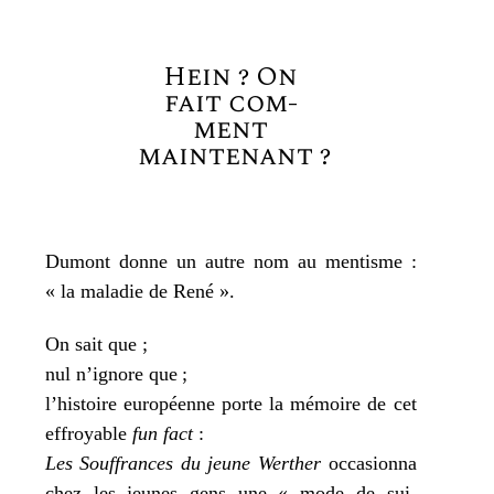
Hein ? On
fait com­
ment
maintenant ?
Dumont donne un autre nom au men­tisme :
« la mala­die de René ».
On sait que ;
nul n’ignore que ;
l’histoire euro­péenne porte la mémoire de cet
effroyable
fun fact
:
Les Souffrances du jeune Werther
occa­sion­na
chez les jeunes gens une « mode de sui­