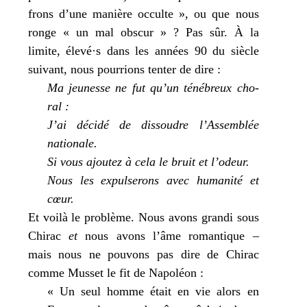
frons d’une manière occulte », ou que nous
ronge « un mal obs­cur » ? Pas sûr. À la
limite, élevé·s dans les années 90 du siècle
sui­vant, nous pour­rions ten­ter de dire :
Ma jeu­nesse ne fut qu’un téné­breux cho­
ral :
J’ai déci­dé de dis­soudre l’Assemblée
natio­nale.
Si vous ajou­tez à cela le bruit et l’odeur.
Nous les expul­se­rons avec huma­ni­té et
cœur.
Et voi­là le pro­blème. Nous avons gran­di sous
Chirac
et
nous avons l’âme roman­tique –
mais nous ne pou­vons pas dire de Chirac
comme Musset le fit de Napoléon :
« Un seul homme était en vie alors en