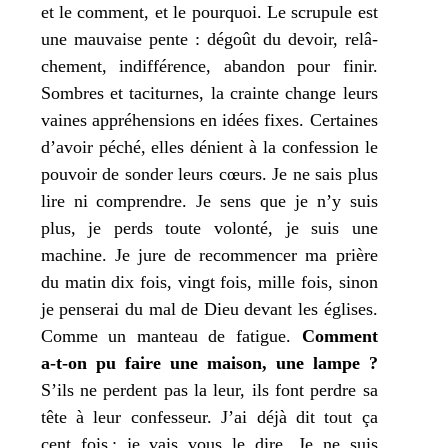
et le com­ment, et le pour­quoi. Le scru­pule est
une mau­vaise pente : dégoût du devoir, relâ­
che­ment, indif­fé­rence, aban­don pour finir.
Sombres et taci­turnes, la crainte change leurs
vaines appré­hen­sions en idées fixes. Certaines
d’avoir péché, elles dénient à la confes­sion le
pou­voir de son­der leurs cœurs.
Je
ne sais plus
lire ni com­prendre.
Je
sens que
je
n’y suis
plus,
je
perds toute volon­té,
je
suis une
machine.
Je
jure de recom­men­cer
ma
prière
du matin dix fois, vingt fois, mille fois, sinon
je
pen­se­rai du mal de Dieu devant les églises.
Comme un man­teau de fatigue.
Comment
a‑t-on pu faire une mai­son, une lampe ?
S’ils ne perdent pas la leur, ils font perdre sa
tête à leur confes­seur.
J’
ai déjà dit tout ça
cent fois ;
je
vais vous le dire.
Je
ne suis