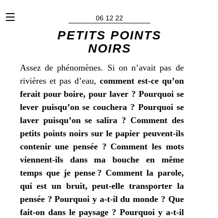
x
06 12 22
PETITS POINTS
NOIRS
Assez de phé­no­mènes. Si on n’avait pas de
rivières et pas d’eau,
com­ment est-ce qu’on
ferait pour boire, pour laver ?
Pourquoi se
lever puisqu’on se cou­che­ra ?
Pourquoi se
laver puisqu’on se sali­ra ?
Comment des
petits points noirs sur le papier peuvent-ils
conte­nir une pen­sée ?
Comment les mots
viennent-ils dans
ma
bouche en même
temps que
je
pense ?
Comment la parole,
qui est un bruit, peut-elle trans­por­ter la
pen­sée ?
Pourquoi y a‑t-il du monde ?
Que
fait-on dans le pay­sage ?
Pourquoi y a‑t-il