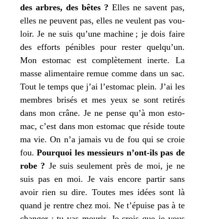
des arbres, des bêtes ?
Elles ne savent pas,
elles ne peuvent pas, elles ne veulent pas vou­
loir.
Je
ne suis qu’une machine ;
je
dois faire
des efforts pénibles pour res­ter quelqu’un.
Mon
esto­mac est com­plè­te­ment inerte. La
masse ali­men­taire remue comme dans un sac.
Tout le temps que
j’
ai l’estomac plein.
J’
ai les
membres bri­sés et
mes
yeux se sont reti­rés
dans
mon
crâne.
Je
ne pense qu’à
mon
esto­
mac, c’est dans
mon
esto­mac que réside toute
ma
vie. On n’a jamais vu de fou qui se croie
fou.
Pourquoi les mes­sieurs n’ont-ils pas de
robe ?
Je
suis seule­ment près de moi,
je
ne
suis pas en moi.
Je
vais encore par­tir sans
avoir rien su dire. Toutes
mes
idées sont là
quand
je
rentre chez moi. Ne t’épuise pas à
te
chan­ger ;
tu
vas mou­rir.
Je
crois que
je
vous