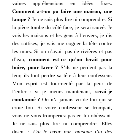
vaines appré­hen­sions en idées fixes.
Comment a‑t-on pu faire une mai­son, une
lampe ?
Je
ne sais plus lire ni com­prendre. Si
la pièce tombe du côté face,
je
serai sau­vé.
Je
vois les mai­sons et les gens à l’envers,
je
dis
des sot­tises,
je
vais me cogner la tête contre
les murs. Si on n’avait pas de rivières et pas
d’eau,
com­ment est-ce qu’on ferait pour
boire, pour laver ?
S’ils ne perdent pas la
leur, ils font perdre sa tête à leur confes­seur.
Mon
esprit est tour­men­té par la peur de
l’enfer : si
je
meurs main­te­nant,
serai-je
condam­né ?
On n’a jamais vu de fou qui se
croie fou. Si votre confes­seur se trom­pait,
vous ne vous trom­pe­riez pas en lui obéis­sant.
Je
ne sais plus lire ni com­prendre. Elles
disent :
J’
ai le cœur pur, puisque
j’
ai des