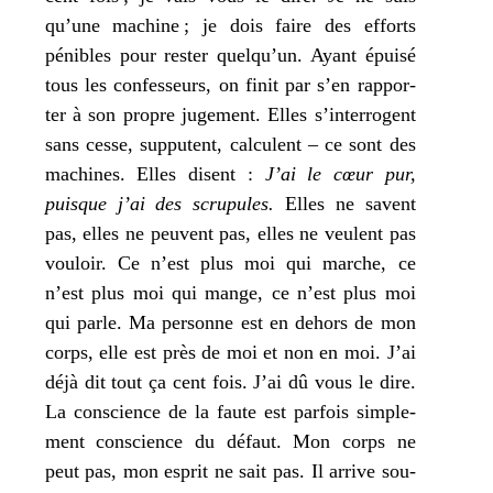
qu’une machine ;
je
dois faire des efforts
pénibles pour res­ter quelqu’un. Ayant épui­sé
tous les confes­seurs, on finit par s’en rap­por­
ter à son propre juge­ment. Elles s’interrogent
sans cesse, sup­putent, cal­culent – ce sont des
machines. Elles disent :
J’
ai le cœur pur,
puisque
j’
ai des scru­pules.
Elles ne savent
pas, elles ne peuvent pas, elles ne veulent pas
vou­loir. Ce n’est plus
moi
qui marche, ce
n’est plus
moi
qui mange, ce n’est plus
moi
qui parle.
Ma
per­sonne est en dehors de
mon
corps, elle est près de
moi
et non en moi.
J’
ai
déjà dit tout ça cent fois.
J’
ai dû vous le dire.
La conscience de la faute est par­fois sim­ple­
ment conscience du défaut.
Mon
corps ne
peut pas,
mon
esprit ne sait pas. Il arrive sou­