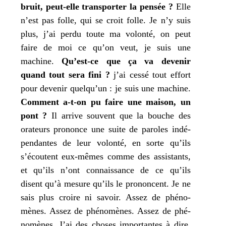
bruit, peut-elle trans­por­ter la pen­sée ?
Elle
n’est pas folle, qui se croit folle.
Je
n’y suis
plus,
j’
ai per­du toute
ma
volon­té, on peut
faire de
moi
ce qu’on veut,
je
suis une
machine.
Qu’est-ce que ça va deve­nir
quand tout sera fini ?
j’
ai ces­sé tout effort
pour deve­nir quelqu’un :
je
suis une machine.
Comment a‑t-on pu faire une mai­son, un
pont ?
Il arrive sou­vent que la bouche des
ora­teurs pro­nonce une suite de paroles indé­
pen­dantes de leur volon­té, en sorte qu’ils
s’écoutent eux-mêmes comme des assis­tants,
et qu’ils n’ont connais­sance de ce qu’ils
disent qu’à mesure qu’ils le pro­noncent.
Je
ne
sais plus croire ni savoir. Assez de phé­no­
mènes. Assez de phé­no­mènes. Assez de phé­
no­mènes.
J’
ai des choses impor­tantes à dire.