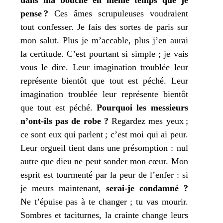
pense ?
Ces âmes scru­pu­leuses vou­draient
tout confes­ser.
Je
fais des sortes de paris sur
mon
salut. Plus
je
m’accable, plus
j’
en aurai
la cer­ti­tude. C’est pour­tant si simple ;
je
vais
vous le dire. Leur ima­gi­na­tion trou­blée leur
repré­sente bien­tôt que tout est péché. Leur
ima­gi­na­tion trou­blée leur repré­sente bien­tôt
que tout est péché.
Pourquoi les mes­sieurs
n’ont-ils pas de robe ?
Regardez
mes
yeux ;
ce sont eux qui parlent ; c’est
moi
qui ai peur.
Leur orgueil tient dans une pré­somp­tion : nul
autre que dieu ne peut son­der
mon
cœur.
Mon
esprit est tour­men­té par la peur de l’enfer : si
je
meurs main­te­nant,
serai-je condam­né ?
Ne t’épuise pas à
te
chan­ger ;
tu
vas mou­rir.
Sombres et taci­turnes, la crainte change leurs