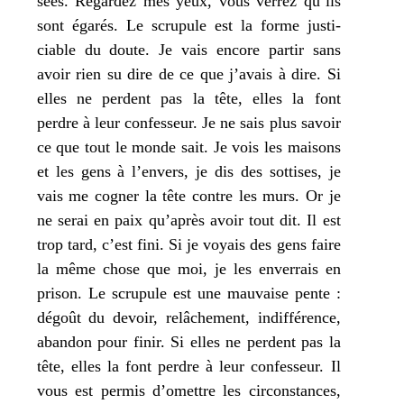
sées. Regardez
mes
yeux, vous ver­rez qu’ils
sont éga­rés. Le scru­pule est la forme jus­ti­
ciable du doute.
Je
vais encore par­tir sans
avoir rien su dire de ce que
j’
avais à dire. Si
elles ne perdent pas la tête, elles la font
perdre à leur confes­seur.
Je
ne sais plus savoir
ce que tout le monde sait.
Je
vois les mai­sons
et les gens à l’envers,
je
dis des sot­tises,
je
vais me cogner la tête contre les murs. Or
je
ne serai en paix qu’après avoir tout dit. Il est
trop tard, c’est fini. Si
je
voyais des gens faire
la même chose que moi,
je
les enver­rais en
pri­son. Le scru­pule est une mau­vaise pente :
dégoût du devoir, relâ­che­ment, indif­fé­rence,
aban­don pour finir. Si elles ne perdent pas la
tête, elles la font perdre à leur confes­seur. Il
vous est per­mis d’omettre les cir­cons­tances,