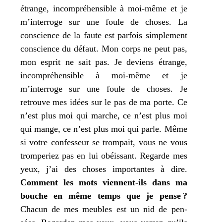
étrange, incom­pré­hen­sible à moi-même et
je
m’interroge sur une foule de choses. La
conscience de la faute est par­fois sim­ple­ment
conscience du défaut.
Mon
corps ne peut pas,
mon
esprit ne sait pas.
Je
deviens étrange,
incom­pré­hen­sible à moi-même et
je
m’interroge sur une foule de choses.
Je
retrouve
mes
idées sur le pas de
ma
porte. Ce
n’est plus
moi
qui marche, ce n’est plus
moi
qui mange, ce n’est plus
moi
qui parle. Même
si votre confes­seur se trom­pait, vous ne vous
trom­pe­riez pas en lui obéis­sant. Regarde
mes
yeux,
j’
ai des choses impor­tantes à dire.
Comment les mots viennent-ils dans
ma
bouche en même temps que
je
pense ?
Chacun de
mes
meubles est un nid de pen­