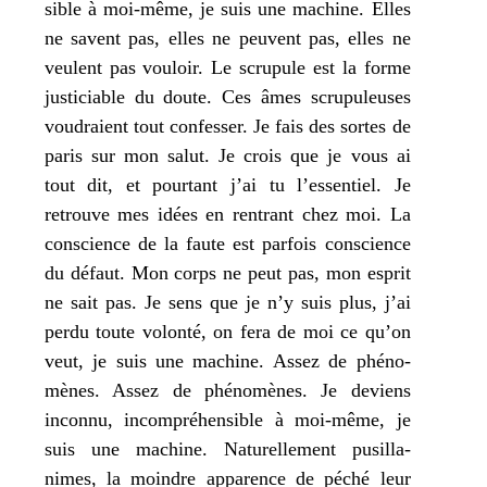
sible à moi-même,
je
suis une machine. Elles
ne savent pas, elles ne peuvent pas, elles ne
veulent pas vou­loir. Le scru­pule est la forme
jus­ti­ciable du doute. Ces âmes scru­pu­leuses
vou­draient tout confes­ser.
Je
fais des sortes de
paris sur
mon
salut.
Je
crois que
je
vous ai
tout dit, et pour­tant
j’
ai
tu
l’essentiel.
Je
retrouve
mes
idées en ren­trant chez moi. La
conscience de la faute est par­fois conscience
du défaut.
Mon
corps ne peut pas,
mon
esprit
ne sait pas.
Je
sens que
je
n’y suis plus,
j’
ai
per­du toute volon­té, on fera de
moi
ce qu’on
veut,
je
suis une machine. Assez de phé­no­
mènes. Assez de phé­no­mènes.
Je
deviens
incon­nu, incom­pré­hen­sible à moi-même,
je
suis une machine. Naturellement pusil­la­
nimes, la moindre appa­rence de péché leur