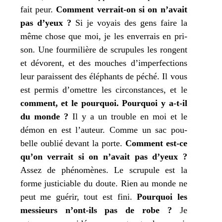
fait peur.
Comment ver­rait-on si on n’avait
pas d’yeux ?
Si
je
voyais des gens faire la
même chose que moi,
je
les enver­rais en pri­
son. Une four­mi­lière de scru­pules les rongent
et dévorent, et des mouches d’imperfections
leur paraissent des élé­phants de péché. Il vous
est per­mis d’omettre les cir­cons­tances, et le
com­ment, et le pour­quoi.
Pourquoi
y a‑t-il
du monde ?
Il y a un trouble en
moi
et le
démon en est l’auteur. Comme un sac pou­
belle oublié devant la porte.
Comment est-ce
qu’on ver­rait si on n’avait pas d’yeux ?
Assez de phé­no­mènes. Le scru­pule est la
forme jus­ti­ciable du doute. Rien au monde ne
peut me gué­rir, tout est fini.
Pourquoi les
mes­sieurs n’ont-ils pas de robe ?
Je