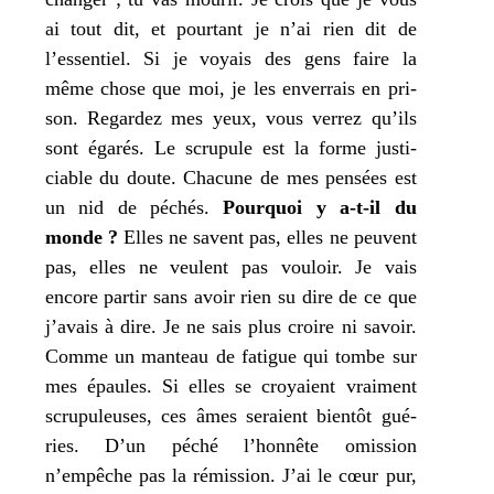
ai tout dit, et pour­tant
je
n’ai rien dit de
l’essentiel. Si
je
voyais des gens faire la
même chose que moi,
je
les enver­rais en pri­
son. Regardez
mes
yeux, vous ver­rez qu’ils
sont éga­rés. Le scru­pule est la forme jus­ti­
ciable du doute. Chacune de
mes
pen­sées est
un nid de péchés.
Pourquoi y a‑t-il du
monde ?
Elles ne savent pas, elles ne peuvent
pas, elles ne veulent pas vou­loir.
Je
vais
encore par­tir sans avoir rien su dire de ce que
j’
avais à dire.
Je
ne sais plus croire ni savoir.
Comme un man­teau de fatigue qui tombe sur
mes
épaules. Si elles se croyaient vrai­ment
scru­pu­leuses, ces âmes seraient bien­tôt gué­
ries. D’un péché l’honnête omis­sion
n’empêche pas la rémis­sion.
J’
ai le cœur pur,