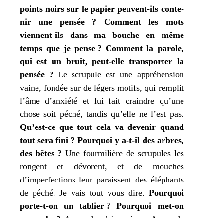
points noirs sur le papier peuvent-ils conte­
nir une pen­sée ?
Comment les mots
viennent-ils dans
ma
bouche en même
temps que
je
pense ?
Comment la parole,
qui est un bruit, peut-elle trans­por­ter la
pen­sée ?
Le scru­pule est une appré­hen­sion
vaine, fon­dée sur de légers motifs, qui rem­plit
l’âme d’anxiété et lui fait craindre qu’une
chose soit péché, tan­dis qu’elle ne l’est pas.
Qu’est-ce que tout cela va deve­nir quand
tout sera fini ?
Pourquoi y a‑t-il des arbres,
des bêtes ?
Une four­mi­lière de scru­pules les
rongent et dévorent, et de mouches
d’imperfections leur paraissent des élé­phants
de péché.
Je
vais tout vous dire.
Pourquoi
porte-t-on un tablier ?
Pourquoi met-on