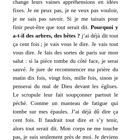
change leurs vaines appré­hen­sions en idées
fixes.
Je
ne peux pas,
je
ne veux pas vou­loir,
je
ne sais pas savoir. Si
je
me tai­sais pour
finir peut-être que tout serait dit.
Pourquoi y
a‑t-il des arbres, des bêtes ?
j’
ai déjà dit tout
ça cent fois ;
je
vais vous le dire.
Je
vais tout
vous dire.
Je
fais des sortes de paris sur
mon
salut : si la pièce tombe du côté face,
je
serai
sau­vé.
Je
jure de recom­men­cer
ma
prière du
matin dix fois, vingt fois, mille fois, sinon
je
pen­se­rai du mal de Dieu devant les églises.
Le scru­pule leur fait soup­çon­ner par­tout le
péché. Comme un man­teau de fatigue qui
tombe sur
mes
épaules.
J’
ai déjà dû dire ça
cent fois. Il fau­drait tout dire et s’y tenir,
alors tout serait dit.
Mon
corps ne me touche
pas,
je
suis seule­ment près de moi.
Je
deviens