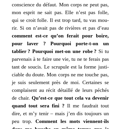
conscience du défaut.
Mon
corps ne peut pas,
mon
esprit ne sait pas. Elle n’est pas folle,
qui se croit folle. Il est trop tard,
tu
vas mou­
rir. Si on n’avait pas de rivières et pas d’eau
com­ment est-ce qu’on ferait pour boire,
pour laver ?
Pourquoi porte-t-on un
tablier ?
Pourquoi met-on une robe ?
Si
tu
par­ve­nais à
te
faire une vie,
tu
ne
te
ferais pas
tant de sou­cis. Le scru­pule est la forme jus­ti­
ciable du doute.
Mon
corps ne me touche pas,
je
suis seule­ment près de moi. Certaines se
com­plaisent au récit détaillé de leurs péchés
de chair.
Qu’est-ce que tout cela va deve­nir
quand tout sera fini ?
Il me fau­drait tout
dire, et m’y tenir – mais
j’
en dis tou­jours un
peu trop.
Comment les mots viennent-ils
dans
ma
bouche en même temps que
je