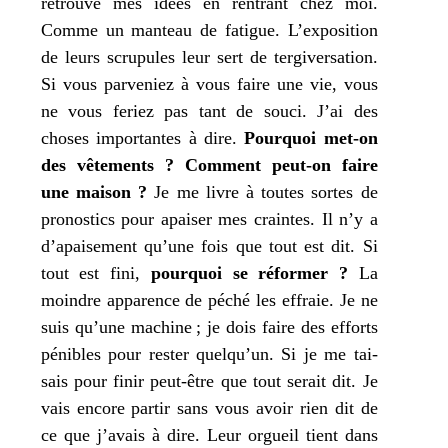
retrouve
mes
idées en ren­trant chez moi.
Comme un man­teau de fatigue. L’exposition
de leurs scru­pules leur sert de ter­gi­ver­sa­tion.
Si vous par­ve­niez à vous faire une vie, vous
ne vous feriez pas tant de sou­ci.
J’
ai des
choses impor­tantes à dire.
Pourquoi met-on
des vête­ments ?
Comment peut-on faire
une mai­son ?
Je
me livre à toutes sortes de
pro­nos­tics pour apai­ser
mes
craintes. Il n’y a
d’apaisement qu’une fois que tout est dit. Si
tout est fini,
pour­quoi se réfor­mer ?
La
moindre appa­rence de péché les effraie.
Je
ne
suis qu’une machine ;
je
dois faire des efforts
pénibles pour res­ter quelqu’un. Si
je
me tai­
sais pour finir peut-être que tout serait dit.
Je
vais encore par­tir sans vous avoir rien dit de
ce que
j’
avais à dire. Leur orgueil tient dans