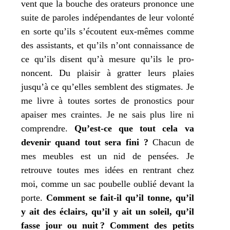
vent que la bouche des ora­teurs pro­nonce une
suite de paroles indé­pen­dantes de leur volon­té
en sorte qu’ils s’écoutent eux-mêmes comme
des assis­tants, et qu’ils n’ont connais­sance de
ce qu’ils disent qu’à mesure qu’ils le pro­
noncent. Du plai­sir à grat­ter leurs plaies
jusqu’à ce qu’elles semblent des stig­mates.
Je
me livre à toutes sortes de pro­nos­tics pour
apai­ser
mes
craintes.
Je
ne sais plus lire ni
com­prendre.
Qu’est-ce que tout cela va
deve­nir quand tout sera fini ?
Chacun de
mes
meubles est un nid de pen­sées.
Je
retrouve toutes
mes
idées en ren­trant chez
moi, comme un sac pou­belle oublié devant la
porte.
Comment se fait-il qu’il tonne, qu’il
y ait des éclairs, qu’il y ait un soleil, qu’il
fasse jour ou nuit ?
Comment des petits