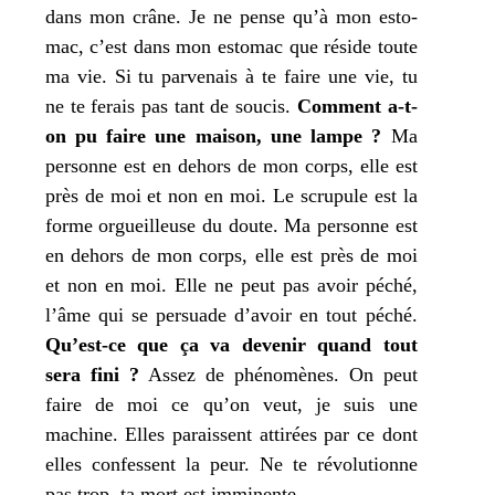
dans
mon
crâne.
Je
ne pense qu’à
mon
esto­
mac, c’est dans
mon
esto­mac que réside toute
ma
vie. Si
tu
par­ve­nais à
te
faire une vie,
tu
ne
te
ferais pas tant de sou­cis.
Comment a‑t-
on pu faire une mai­son, une lampe ?
Ma
per­sonne est en dehors de
mon
corps, elle est
près de
moi
et non en moi. Le scru­pule est la
forme orgueilleuse du doute.
Ma
per­sonne est
en dehors de
mon
corps, elle est près de
moi
et non en moi. Elle ne peut pas avoir péché,
l’âme qui se per­suade d’avoir en tout péché.
Qu’est-ce que ça va deve­nir quand tout
sera fini ?
Assez de phé­no­mènes. On peut
faire de
moi
ce qu’on veut,
je
suis une
machine. Elles paraissent atti­rées par ce dont
elles confessent la peur. Ne
te
révo­lu­tionne
pas trop,
ta
mort est imminente.