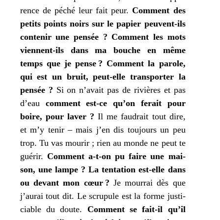
rence de péché leur fait peur.
Comment des
petits points noirs sur le papier peuvent-ils
conte­nir une pen­sée ?
Comment les mots
viennent-ils dans
ma
bouche en même
temps que
je
pense ?
Comment la parole,
qui est un bruit, peut-elle trans­por­ter la
pen­sée ?
Si on n’avait pas de rivières et pas
d’eau
com­ment est-ce qu’on ferait pour
boire, pour laver ?
Il me fau­drait tout dire,
et m’y tenir – mais
j’
en dis tou­jours un peu
trop.
Tu
vas mou­rir ; rien au monde ne peut
te
gué­rir.
Comment a‑t-on pu faire une mai­
son, une lampe ?
La ten­ta­tion est-elle dans
ou devant
mon
cœur ?
Je
mour­rai dès que
j’
aurai tout dit. Le scru­pule est la forme jus­ti­
ciable du doute.
Comment se fait-il qu’il