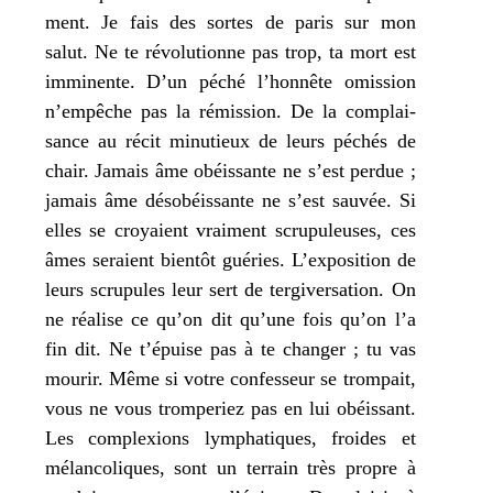
ment.
Je
fais des sortes de paris sur
mon
salut. Ne
te
révo­lu­tionne pas trop,
ta
mort est
immi­nente. D’un péché l’honnête omis­sion
n’empêche pas la rémis­sion. De la com­plai­
sance au récit minu­tieux de leurs péchés de
chair. Jamais âme obéis­sante ne s’est per­due ;
jamais âme déso­béis­sante ne s’est sau­vée. Si
elles se croyaient vrai­ment scru­pu­leuses, ces
âmes seraient bien­tôt gué­ries. L’exposition de
leurs scru­pules leur sert de ter­gi­ver­sa­tion. On
ne réa­lise ce qu’on dit qu’une fois qu’on l’a
fin dit. Ne t’épuise pas à
te
chan­ger ;
tu
vas
mou­rir. Même si votre confes­seur se trom­pait,
vous ne vous trom­pe­riez pas en lui obéis­sant.
Les com­plexions lym­pha­tiques, froides et
mélan­co­liques, sont un ter­rain très propre à