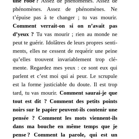
une robe ?
Assez de phé­no­mènes. Assez de
phé­no­mènes. Assez de phé­no­mènes. Ne
t’épuise pas à
te
chan­ger ;
tu
vas mou­rir.
Comment ver­rait-on si on n’avait pas
d’yeux ?
Tu
vas mou­rir ; rien au monde ne
peut
te
gué­rir. Idolâtres de leurs propres sen­ti­
ments, elles ne cessent de requé­rir une peine
qu’elles trouvent inva­ria­ble­ment trop clé­
mente. Regardez
mes
yeux : ce sont eux qui
parlent et c’est
moi
qui ai peur. Le scru­pule
est la forme jus­ti­ciable du doute. Il est trop
tard,
tu
vas mou­rir.
Comment sau­rai-je que
tout est dit ?
Comment des petits points
noirs sur le papier peuvent-ils conte­nir une
pen­sée ?
Comment les mots viennent-ils
dans
ma
bouche en même temps que
je
pense ?
Comment la parole, qui est un