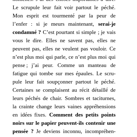
Le scru­pule leur fait voir par­tout le péché.
Mon
esprit est tour­men­té par la peur de
l’enfer : si
je
meurs main­te­nant,
serai-je
condam­né ?
C’est pour­tant si simple ;
je
vais
vous le dire. Elles ne savent pas, elles ne
peuvent pas, elles ne veulent pas vou­loir. Ce
n’est plus
moi
qui parle, ce n’est plus
moi
qui
pense ;
j’
ai peur. Comme un man­teau de
fatigue qui tombe sur
mes
épaules. Le scru­
pule leur fait soup­çon­ner par­tout le péché.
Certaines se com­plaisent au récit détaillé de
leurs péchés de chair. Sombres et taci­turnes,
la crainte change leurs vaines appré­hen­sions
en idées fixes.
Comment des petits points
noirs sur le papier peuvent-ils conte­nir une
pen­sée ?
Je
deviens incon­nu, incom­pré­hen­