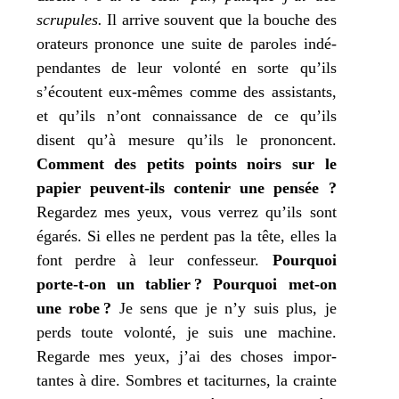
scru­pules.
Il arrive sou­vent que la bouche des
ora­teurs pro­nonce une suite de paroles indé­
pen­dantes de leur volon­té en sorte qu’ils
s’écoutent eux-mêmes comme des assis­tants,
et qu’ils n’ont connais­sance de ce qu’ils
disent qu’à mesure qu’ils le pro­noncent.
Comment des petits points noirs sur le
papier peuvent-ils conte­nir une pen­sée ?
Regardez
mes
yeux, vous ver­rez qu’ils sont
éga­rés. Si elles ne perdent pas la tête, elles la
font perdre à leur confes­seur.
Pourquoi
porte-t-on un tablier ?
Pourquoi met-on
une robe ?
Je
sens que
je
n’y suis plus,
je
perds toute volon­té,
je
suis une machine.
Regarde
mes
yeux,
j’
ai des choses impor­
tantes à dire. Sombres et taci­turnes, la crainte