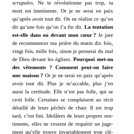
scru­pules.
Ne
te
révo­lu­tionne pas trop,
ta
mort est immi­nente. Or
je
ne serai en paix
qu’après avoir tout dit. On ne réa­lise ce qu’on
dit qu’une fois qu’on l’a fin dit.
La ten­ta­tion
est-elle dans ou devant
mon
cœur ?
Je
jure
de recom­men­cer
ma
prière du matin dix fois,
vingt fois, mille fois, sinon
je
pen­se­rai du mal
de Dieu devant les églises.
Pourquoi met-on
des vête­ments ?
Comment peut-on faire
une mai­son ?
Or
je
ne serai en paix qu’après
avoir tout dit. Plus
je
m’accable, plus
j’
en
aurai la cer­ti­tude. Elle n’est pas folle, qui se
croit folle. Certaines se com­plaisent au récit
détaillé de leurs péchés de chair. Il est trop
tard, c’est fini. Idolâtres de leurs propres sen­
ti­ments, elles ne cessent de requé­rir un juge­
ment qu’elle trouve inva­ria­ble­ment trop clé­