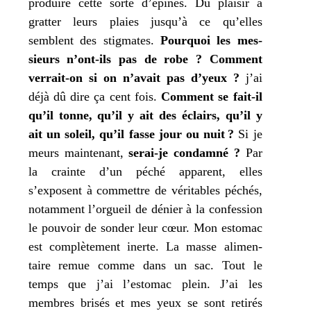
pro­duire cette sorte d’épines. Du plai­sir à
grat­ter leurs plaies jusqu’à ce qu’elles
semblent des stig­mates.
Pourquoi les mes­
sieurs n’ont-ils pas de robe ?
Comment
ver­rait-on si on n’avait pas d’yeux ?
j’
ai
déjà dû dire ça cent fois.
Comment se fait-il
qu’il tonne, qu’il y ait des éclairs, qu’il y
ait un soleil, qu’il fasse jour ou nuit ?
Si
je
meurs main­te­nant,
serai-je condam­né ?
Par
la crainte d’un péché appa­rent, elles
s’exposent à com­mettre de véri­tables péchés,
notam­ment l’orgueil de dénier à la confes­sion
le pou­voir de son­der leur cœur.
Mon
esto­mac
est com­plè­te­ment inerte. La masse ali­men­
taire remue comme dans un sac. Tout le
temps que
j’
ai l’estomac plein.
J’
ai les
membres bri­sés et
mes
yeux se sont reti­rés