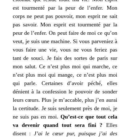
est tour­men­té par la peur de l’enfer.
Mon
corps ne peut pas pou­voir,
mon
esprit ne sait
pas savoir.
Mon
esprit est tour­men­té par la
peur de l’enfer. On peut faire de
moi
ce qu’on
veut,
je
suis une machine. Si vous par­ve­niez à
vous faire une vie, vous ne vous feriez pas
tant de sou­ci.
Je
fais des sortes de paris sur
mon
salut. Ce n’est plus
moi
qui marche, ce
n’est plus
moi
qui mange, ce n’est plus
moi
qui parle. Certaines d’avoir péché, elles
dénient à la confes­sion le pou­voir de son­der
leurs cœurs. Plus
je
m’accable, plus
j’
en aurai
la cer­ti­tude.
Je
suis seule­ment près de moi,
je
ne suis pas en moi.
Qu’est-ce que tout cela
va deve­nir quand tout sera fini ?
Elles
disent :
J’
ai le cœur pur, puisque
j’
ai des