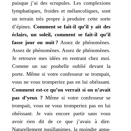
puisque
j’
ai des scru­pules. Les com­plexions
lym­pha­tiques, froides et mélan­co­liques, sont
un ter­rain très propre à pro­duire cette sorte
d’épines.
Comment se fait-il qu’il y ait des
éclairs, un soleil,
com­ment
se fait-il qu’il
fasse jour ou nuit ?
Assez de phé­no­mènes.
Assez de phé­no­mènes. Assez de phé­no­mènes.
Je
retrouve
mes
idées en ren­trant chez moi.
Comme un sac pou­belle oublié devant la
porte. Même si votre confes­seur se trom­pait,
vous ne vous trom­pe­riez pas en lui obéis­sant.
Comment est-ce qu’on ver­rait si on n’avait
pas d’yeux ?
Même si votre confes­seur se
trom­pait, vous ne vous trom­pe­riez pas en lui
obéis­sant.
Je
vais encore par­tir sans vous
avoir rien dit de ce que
j’
avais à dire.
Naturellement pusil­la­nimes, la moindre appa­