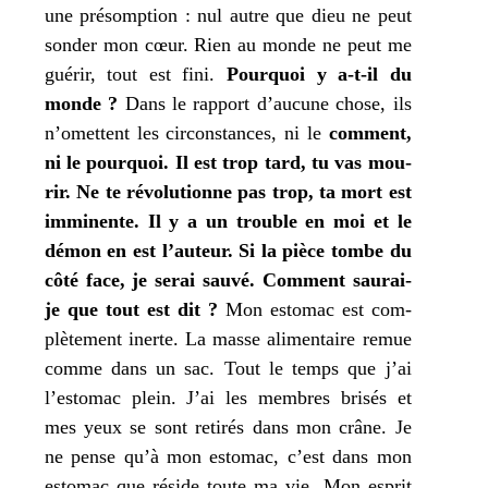
une pré­somp­tion : nul autre que dieu ne peut
son­der
mon
cœur. Rien au monde ne peut me
gué­rir, tout est fini.
Pourquoi y a‑t-il du
monde ?
Dans le rap­port d’aucune chose, ils
n’omettent les cir­cons­tances, ni le
com­ment,
ni le pour­quoi. Il est trop tard,
tu
vas mou­
rir. Ne
te
révo­lu­tionne pas trop,
ta
mort est
immi­nente. Il y a un trouble en
moi
et le
démon en est l’auteur. Si la pièce tombe du
côté face,
je
serai sau­vé.
Comment
sau­rai-
je que tout est dit ?
Mon
esto­mac est com­
plè­te­ment inerte. La masse ali­men­taire remue
comme dans un sac. Tout le temps que
j’
ai
l’estomac plein.
J’
ai les membres bri­sés et
mes
yeux se sont reti­rés dans
mon
crâne.
Je
ne pense qu’à
mon
esto­mac, c’est dans
mon
esto­mac que réside toute
ma
vie.
Mon
esprit