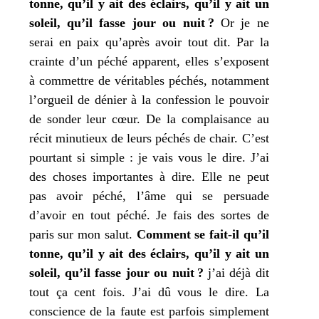
tonne, qu’il y ait des éclairs, qu’il y ait un
soleil, qu’il fasse jour ou nuit ?
Or
je
ne
serai en paix qu’après avoir tout dit. Par la
crainte d’un péché appa­rent, elles s’exposent
à com­mettre de véri­tables péchés, notam­ment
l’orgueil de dénier à la confes­sion le pou­voir
de son­der leur cœur. De la com­plai­sance au
récit minu­tieux de leurs péchés de chair. C’est
pour­tant si simple :
je
vais vous le dire.
J’
ai
des choses impor­tantes à dire. Elle ne peut
pas avoir péché, l’âme qui se per­suade
d’avoir en tout péché.
Je
fais des sortes de
paris sur
mon
salut.
Comment se fait-il qu’il
tonne, qu’il y ait des éclairs, qu’il y ait un
soleil, qu’il fasse jour ou nuit ?
j’
ai déjà dit
tout ça cent fois.
J’
ai dû vous le dire. La
conscience de la faute est par­fois sim­ple­ment