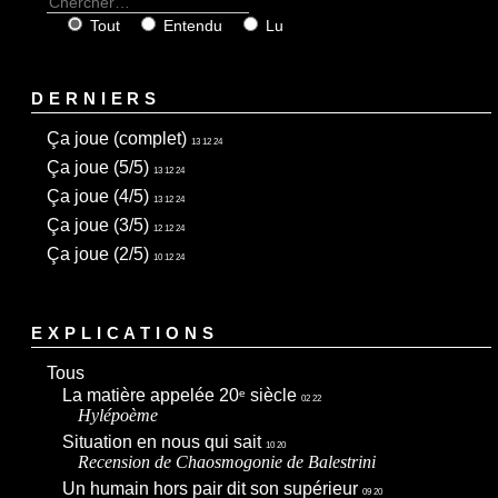
Tout
Entendu
Lu
DERNIERS
Ça joue (complet)
13 12 24
Ça joue (5/5)
13 12 24
Ça joue (4/5)
13 12 24
Ça joue (3/5)
12 12 24
Ça joue (2/5)
10 12 24
EXPLICATIONS
Tous
La matière appelée 20
siècle
e
02 22
Hylépoème
Situation en nous qui sait
10 20
Recension de
Chaosmogonie
de Balestrini
Un humain hors pair dit son supérieur
09 20