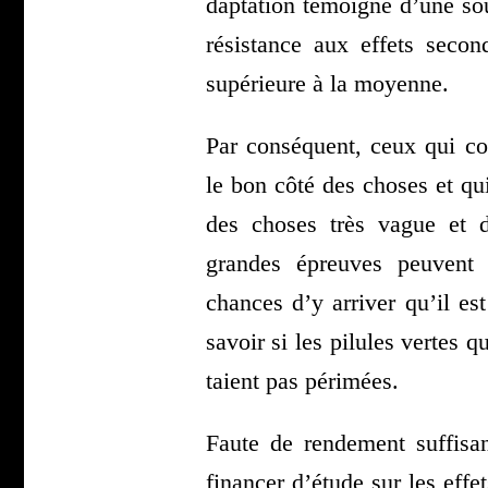
dap­ta­tion témoigne d’une so
résis­tance aux effets secon
supé­rieure à la moyenne.
Par consé­quent, ceux qui c
le bon côté des choses et qu
des choses très vague et d
grandes épreuves peuvent a
chances d’y arri­ver qu’il est 
savoir si les pilules vertes qu
taient pas périmées.
Faute de ren­de­ment suf­fi­
finan­cer d’é­tude sur les effe