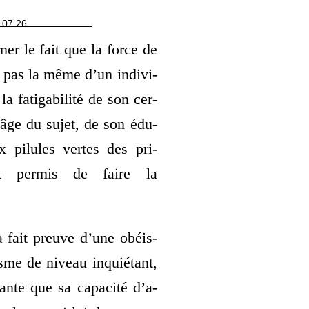
 07 26
mer le fait que la force de
st pas la même d’un indi­vi­
 fati­ga­bi­li­té de son cer­
âge du sujet, de son édu­
ux pilules vertes des pri­
nt per­mis de faire la
a fait preuve d’une obéis­
sme de niveau inquié­tant,
­tante que sa capa­ci­té d’a­