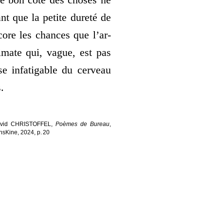
le bon côté des choses ne
nt que la petite dure­té de
encore les chances que l’ar­
i­mate qui, vague, est pas
se infa­ti­gable du cer­veau
.
vid
CHRISTOFFEL
,
Poèmes de Bureau
,
nsKine
,
2024
,
p. 20