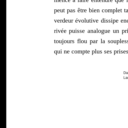
mence à faire entendre que 
peut pas être bien com­plet ta
ver­deur évo­lu­tive dis­sipe 
ri­vée puisse ana­logue un pr
tou­jours flou par la sou­ples
qui ne compte plus ses prises
Da
La