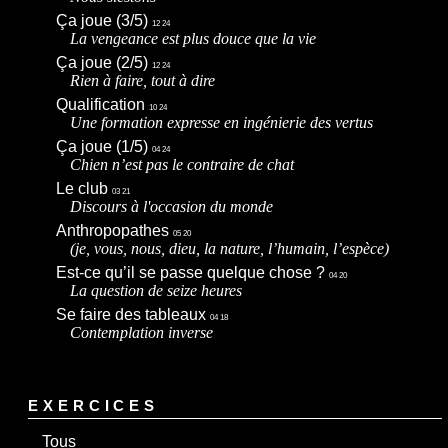
Ça joue (3/5)
12 24
La vengeance est plus douce que la vie
Ça joue (2/5)
12 24
Rien à faire, tout à dire
Qualification
10 24
Une formation expresse en ingénierie des vertus
Ça joue (1/5)
04 24
Chien n’est pas le contraire de chat
Le club
03 21
Discours à l'occasion du monde
Anthropopathes
05 20
(je, vous, nous, dieu, la nature, l’humain, l’espèce)
Est-ce qu’il se passe quelque chose ?
04 20
La question de seize heures
Se faire des tableaux
04 18
Contemplation inverse
EXERCICES
Tous