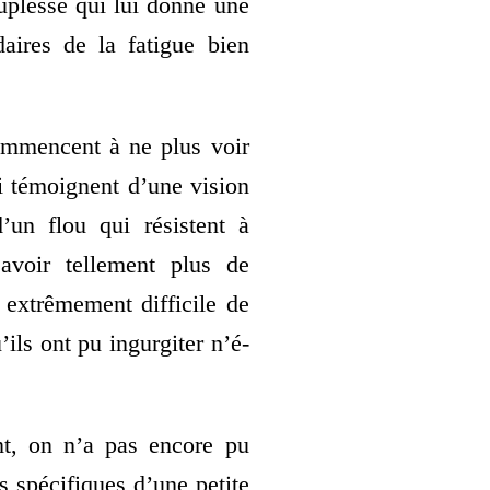
u­plesse qui lui donne une
­daires de la fatigue bien
om­mencent à ne plus voir
i témoignent d’une vision
’un flou qui résistent à
voir tel­le­ment plus de
extrê­me­ment dif­fi­cile de
’ils ont pu ingur­gi­ter n’é­
sant, on n’a pas encore pu
ts spé­ci­fiques d’une petite