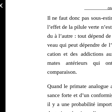
x
09
Il ne faut donc pas sous-esti­
l’ef­fet de la pilule verte n’e
du à l’autre : tout dépend de la
veau qui peut dépendre de l’
ca­tion et des addic­tions a
mates anté­rieurs qui o
comparaison.
Quand le pri­mate ana­logue 
sance forte et d’un confor­mi
il y a une pro­ba­bi­li­té impor