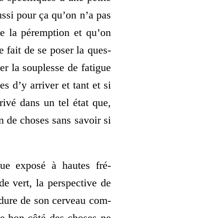
us­si pour ça qu’on n’a pas
de la péremp­tion et qu’on
 fait de se poser la ques­
er la sou­plesse de fatigue
es d’y arri­ver et tant et si
ri­vé dans un tel état que,
in de choses sans savoir si
gue expo­sé à hautes fré­
 vert, la pers­pec­tive de
p dure de son cer­veau com­