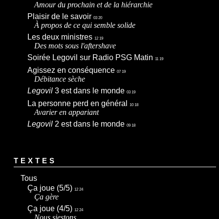
Amour du prochain et de la hiérarchie
Plaisir de le savoir
03 20
À propos de ce qui semble solide
Les deux ministres
12 19
Des mots sous l'aftershave
Soirée Legovil sur Radio PSG Matin
11 19
Agissez en conséquence
07 19
Débitance sèche
Legovil
3 est dans le monde
03 19
La personne perd en général
10 18
Avarier en appariant
Legovil
2 est dans le monde
09 18
TEXTES
Tous
Ça joue (5/5)
12 24
Ça gère
Ça joue (4/5)
12 24
Nous siestons