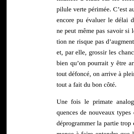
pilule verte péri­mée. C’est a
encore pu éva­luer le délai 
ne peut même pas savoir si le
tion ne risque pas d’aug­men­t
et, par elle, gros­sir les chanc
bien qu’on pour­rait y être ar
tout défon­cé, on arrive à ple
tout a fait du bon côté.
Une fois le pri­mate ana­lo
quences de nou­veaux types de
dépro­gram­mer la par­tie tro