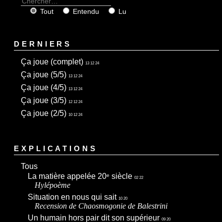
Tout
Entendu
Lu
DERNIERS
Ça joue (complet)
13 12 24
Ça joue (5/5)
13 12 24
Ça joue (4/5)
13 12 24
Ça joue (3/5)
12 12 24
Ça joue (2/5)
10 12 24
EXPLICATIONS
Tous
La matière appelée 20
siècle
e
02 22
Hylépoème
Situation en nous qui sait
10 20
Recension de
Chaosmogonie
de Balestrini
Un humain hors pair dit son supérieur
09 20