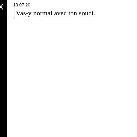
x
13 07 20
Vas‑y nor­mal avec ton souci.