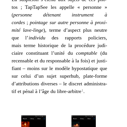
tos ; TapTapSee les appelle « per­sonne »
(
per­sonne déte­nant ins­tru­ment à
cordes
;
poin­tage sur autre per­sonne à proxi­
mi­té lave-linge
), terme d’as­pect plus neutre
que l’
indi­vi­du
des rap­ports poli­ciers,
mais terme his­to­rique de la pro­cé­dure judi­
ciaire consti­tuant l’u­ni­té du
comp­table
(du
recen­sable et du res­pon­sable à la fois) et jus­ti­
fiant – moins sur le modèle hypo­sta­tique que
sur celui d’un sujet super­hub, plate-forme
d’at­tri­bu­tions diverses – le dis­cret admi­nis­tra­
tif et pénal à l’âge du libre-arbitre
.
1