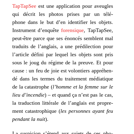
TapTapSee
est une appli­ca­tion pour aveugles
qui décrit les pho­tos prises par un télé­
phone dans le but d’en iden­ti­fier les objets.
Instrument d’en­quête
foren­sique
, TapTapSee,
peut-être parce que ses énon­cés semblent mal
tra­duits de l’an­glais, a une pré­di­lec­tion pour
l’ar­ticle défi­ni par lequel les objets sont pris
sous le joug du régime de la preuve. Et pour
cause : un feu de joie est volon­tiers appré­hen­
dé dans les termes du trai­te­ment média­tique
de la catas­trophe (
l’homme et la femme sur le
lieu d’in­cen­die
) – et quand ça n’est pas le cas,
la tra­duc­tion lit­té­rale de l’an­glais est pro­pre­
ment catas­tro­phique (
les per­sonnes ayant feu
pen­dant la nuit
).
La sus­pi­cion s’é­tend aux sujets de ces pho­