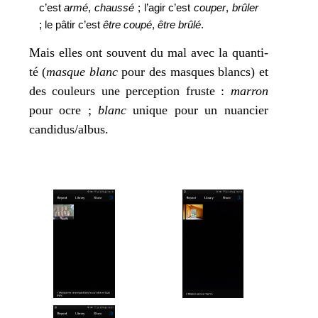
c’est
armé
,
chaus­sé
; l’a­gir c’est
cou­per
,
brû­ler
; le pâtir c’est
être cou­pé
,
être brû­lé
.
Mais elles ont sou­vent du mal avec la quan­ti­
té (
masque blanc
pour des masques blancs) et
des cou­leurs une per­cep­tion fruste :
mar­ron
pour ocre ;
blanc
unique pour un nuan­cier
candidus/albus.