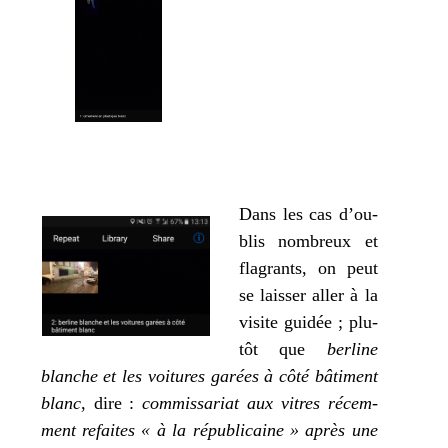
Dans les cas d’ou­
blis nom­breux et
fla­grants, on peut
se lais­ser aller à la
visite gui­dée ; plu­
tôt que
ber­line
blanche et les voi­tures garées à côté bâti­ment
blanc
, dire :
com­mis­sa­riat aux vitres récem­
ment refaites « à la répu­bli­caine » après une