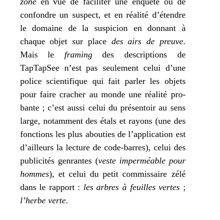
zone
en vue de faci­li­ter une enquête ou de
confondre un sus­pect, et en réa­li­té d’étendre
le domaine de la sus­pi­cion en don­nant à
chaque objet sur place
des airs de preuve
.
Mais le
fra­ming
des des­crip­tions de
TapTapSee n’est pas seule­ment celui d’une
police scien­ti­fique qui fait par­ler les objets
pour faire cra­cher au monde une réa­li­té pro­
bante ; c’est aus­si celui du pré­sen­toir au sens
large, notam­ment des étals et rayons (une des
fonc­tions les plus abou­ties de l’ap­pli­ca­tion est
d’ailleurs la lec­ture de code-barres), celui des
publi­ci­tés gen­rantes (
veste imper­méable pour
hommes
), et celui du petit com­mis­saire zélé
dans le rap­port :
les arbres à feuilles vertes
;
l’herbe verte
.