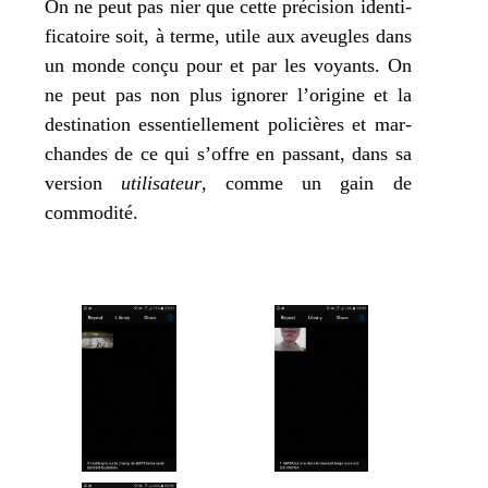
On ne peut pas nier que cette pré­ci­sion iden­ti­
fi­ca­toire soit, à terme, utile aux aveugles dans
un monde conçu pour et par les voyants. On
ne peut pas non plus igno­rer l’o­ri­gine et la
des­ti­na­tion essen­tiel­le­ment poli­cières et mar­
chandes de ce qui s’offre en pas­sant, dans sa
ver­sion
uti­li­sa­teur
, comme un gain de
commodité.