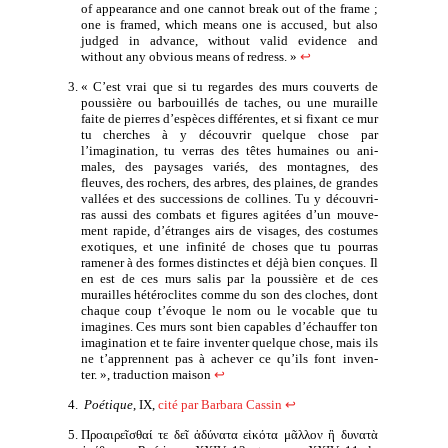
of appea­rance and one can­not break out of the frame ;
one is fra­med, which means one is accu­sed, but also
jud­ged in advance, without valid evi­dence and
without any obvious means of redress. »
↩
« C’est vrai que si tu regardes des murs cou­verts de
pous­sière ou bar­bouillés de taches, ou une muraille
faite de pierres d’espèces dif­fé­rentes, et si fixant ce mur
tu cherches à y décou­vrir quelque chose par
l’imagination, tu ver­ras des têtes humaines ou ani­
males, des pay­sages variés, des mon­tagnes, des
fleuves, des rochers, des arbres, des plaines, de grandes
val­lées et des suc­ces­sions de col­lines. Tu y décou­vri­
ras aus­si des com­bats et figures agi­tées d’un mou­ve­
ment rapide, d’étranges airs de visages, des cos­tumes
exo­tiques, et une infi­ni­té de choses que tu pour­ras
rame­ner à des formes dis­tinctes et déjà bien conçues. Il
en est de ces murs salis par la pous­sière et de ces
murailles hété­ro­clites comme du son des cloches, dont
chaque coup t’évoque le nom ou le vocable que tu
ima­gines. Ces murs sont bien capables d’échauffer ton
ima­gi­na­tion et te faire inven­ter quelque chose, mais ils
ne t’apprennent pas à ache­ver ce qu’ils font inven­
ter. », tra­duc­tion mai­son
↩
Poétique
,
IX,
cité par Barbara Cassin
↩
Προαιρεῖσθαί τε δεῖ ἀδύνατα εἰκότα μᾶλλον ἢ δυνατὰ