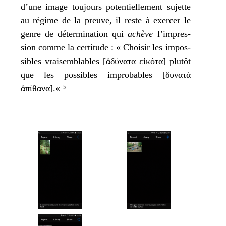
d’une image tou­jours poten­tiel­le­ment sujette
au régime de la preuve, il reste à exer­cer le
genre de déter­mi­na­tion qui
achève
l’im­pres­
sion comme la cer­ti­tude : « Choisir les impos­
sibles vrai­sem­blables [ἀδύνατα εἰκότα] plu­tôt
que les pos­sibles impro­bables [δυνατὰ
ἀπίθανα].«
5