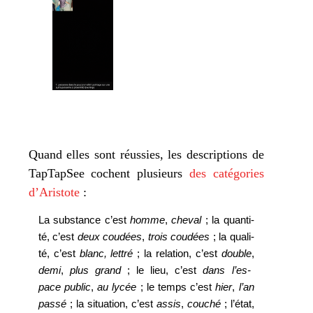
Quand elles sont réus­sies, les des­crip­tions de
TapTapSee cochent plu­sieurs
des caté­go­ries
d’Aristote
:
La sub­stance c’est
homme
,
che­val
; la quan­ti­
té, c’est
deux cou­dées
,
trois cou­dées
; la qua­li­
té, c’est
blanc, let­tré
; la rela­tion, c’est
double
,
demi
,
plus grand
; le lieu, c’est
dans l’es­
pace public
,
au lycée
; le temps c’est
hier
,
l’an
pas­sé
; la situa­tion, c’est
assis
,
cou­ché
; l’é­tat,