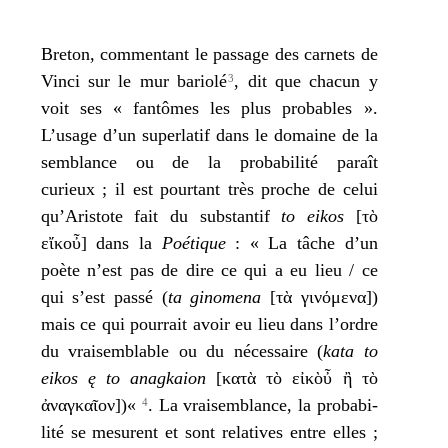
Breton, com­men­tant le pas­sage des car­nets de
Vinci sur le mur bario­lé
, dit que cha­cun y
3
voit ses « fan­tômes les plus pro­bables ».
L’usage d’un super­la­tif dans le domaine de la
sem­blance ou de la pro­ba­bi­li­té paraît
curieux ; il est pour­tant très proche de celui
qu’Aristote fait du sub­stan­tif
to eikos
[τὸ
εἴκοὖ] dans la
Poétique
: « La tâche d’un
poète n’est pas de dire ce qui a eu lieu / ce
qui s’est pas­sé (
ta gino­me­na
[
τὰ γινόμενα]
)
mais ce qui pour­rait avoir eu lieu dans l’ordre
du vrai­sem­blable ou du néces­saire (
kata to
eikos ę to anag­kaion
[
κατὰ τὸ εἰκὸὖ ἢ τὸ
ἀναγκαῖον]
)«
. La vrai­sem­blance, la pro­ba­bi­
4
li­té se mesurent et sont rela­tives entre elles ;