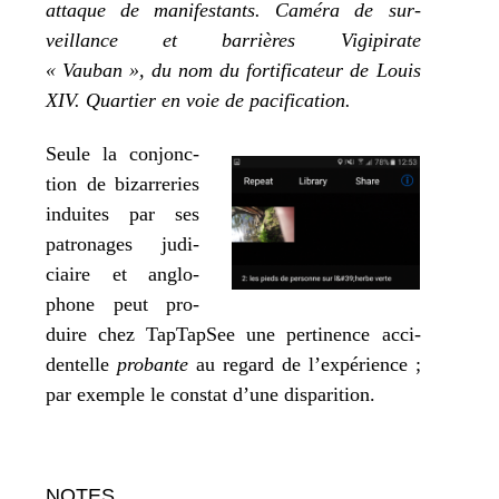
attaque de mani­fes­tants. Caméra de sur­
veillance et bar­rières Vigipirate
« Vauban », du nom du for­ti­fi­ca­teur de Louis
XIV. Quartier en voie de pacification.
Seule la conjonc­
tion de bizar­re­ries
induites par ses
patro­nages judi­
ciaire et anglo­
phone peut pro­
duire chez TapTapSee une per­ti­nence acci­
den­telle
pro­bante
au regard de l’ex­pé­rience ;
par exemple le constat d’une disparition.