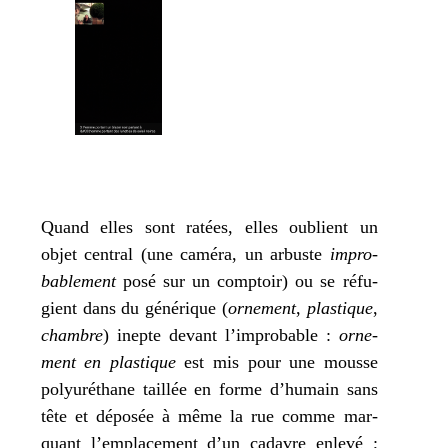
Quand elles sont ratées, elles oublient un
objet cen­tral (une camé­ra, un arbuste
impro­
ba­ble­ment
posé sur un comp­toir) ou se réfu­
gient dans du géné­rique (
orne­ment
,
plas­tique
,
chambre
) inepte devant l’im­pro­bable :
orne­
ment en plas­tique
est mis pour une mousse
poly­uré­thane taillée en forme d’hu­main sans
tête et dépo­sée à même la rue comme mar­
quant l’emplacement d’un cadavre enle­vé ;