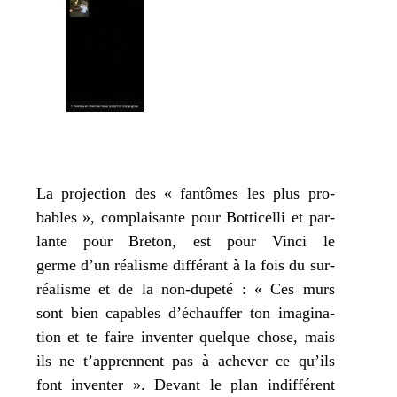
La pro­jec­tion des « fan­tômes les plus pro­
bables », com­plai­sante pour Botticelli et par­
lante pour Breton, est pour Vinci le
germe d’un réa­lisme dif­fé­rant à la fois du sur­
réa­lisme et de la non-dupe­té : « Ces murs
sont bien capables d’échauffer ton ima­gi­na­
tion et te faire inven­ter quelque chose, mais
ils ne t’apprennent pas à ache­ver ce qu’ils
font inven­ter ». Devant le plan indif­fé­rent