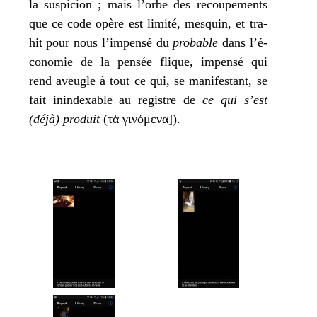
la sus­pi­cion ; mais l’orbe des recou­pe­ments
que ce code opère est limi­té, mes­quin, et tra­
hit pour nous l’im­pen­sé du
pro­bable
dans l’é­
co­no­mie de la pen­sée flique, impen­sé qui
rend aveugle à tout ce qui, se mani­fes­tant, se
fait inin­dexable au registre de
ce qui s’est
(déjà) pro­duit
(
τὰ γινόμενα]
).