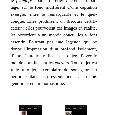
le
fra­ming
, parce qu’elles opèrent un par­
tage, sur le fond indif­fé­rent d’une cap­ta­tion
aveugle, entre le remar­quable et le quel­
conque. Elles pro­duisent un dis­cours cer­ti­fi­
ca­teur : elles pour­voient ces images en réa­li­té,
les accordent à un monde conçu, les y font
assen­tir. Pourtant pas une légende qui ne
donne l’im­pres­sion d’un pro­fond iso­le­ment,
d’une sépa­ra­tion radi­cale des objets d’a­vec le
monde dont ils sont les
extraits
. Tout objet est
« le » objet, exem­plaire de son genre et
héroïque dans son esseu­le­ment, à la fois
géné­rique et antonomastique.