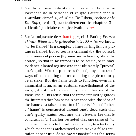
Sur la « per­son­ni­fi­ca­tion du sujet », la théo­rie
lockéenne de la per­sonne et ce que l’au­teur appelle
« attri­bu­ti­visme* », cf. Alain De Libera,
Archéologie
Du Sujet
, vol. II, par­ti­cu­liè­re­ment le cha­pitre 5 :
« Identité judi­ciaire et sub­jec­ti­va­tion ».
↩
Sur la poly­sé­mie de «
fra­ming
», cf. J. Butler,
Frames
of War. When is life grie­vable ?
, 2009 « As we know,
“to be fra­med” is a com­plex phrase in English : a pic­
ture is fra­med, but so too is a cri­mi­nal (by the police),
or an inno­cent per­son (by someone nefa­rious, often the
police), so that to be fra­med is to be set up, or to have
evi­dence plan­ted against one that ulti­ma­te­ly “proves”
one’s guilt. When a pic­ture is fra­med, any num­ber of
ways of com­men­ting on or exten­ding the pic­ture may
be at stake. But the frame tends to func­tion, even in a
mini­ma­list form, as an edi­to­rial embel­lish­ment of the
image, if not a self-com­men­ta­ry on the his­to­ry of the
frame itself. This sense that the frame impli­cit­ly guides
the inter­pre­ta­tion has some reso­nance with the idea of
the frame as a false accu­sa­tion. If one is “fra­med,” then
a “frame” is construc­ted around one’s deed such that
one’s guil­ty sta­tus becomes the viewer’s inevi­table
conclu­sion. (…) Earlier we noted that one sense of “to
be fra­med” means to be sub­ject to a con, to a tac­tic by
which evi­dence is orches­tra­ted so to make a false accu­
sa­tion appear true. Some power mani­pu­lates the terms