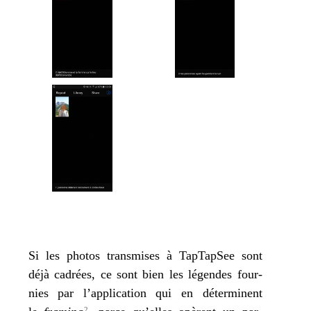
Si les pho­tos trans­mises à TapTapSee sont
déjà cadrées, ce sont bien les légendes four­
nies par l’ap­pli­ca­tion qui en déter­minent
2