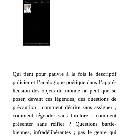
Qui tient pour pauvre à la fois le des­crip­tif
poli­cier et l’a­na­lo­gique poé­tique dans l’ap­pré­
hen­sion des objets du monde ne peut que se
poser, devant ces légendes, des ques­tions de
pré­cau­tion : com­ment décrire sans assi­gner ;
com­ment légen­der sans for­clore ; com­ment
pré­sen­ter sans réi­fier ? Questions bart­le­
biennes, infra­dé­li­bé­rantes ; pas le genre qui