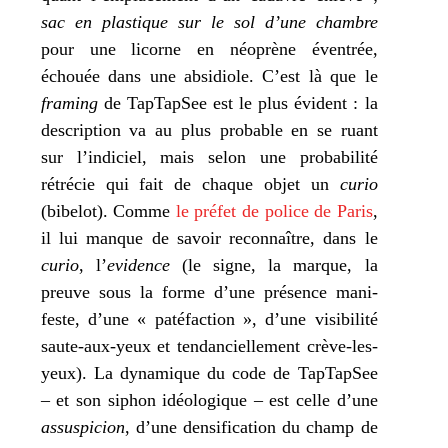
sac en plas­tique sur le sol d’une
chambre
pour une licorne en néo­prène éven­trée,
échouée dans une absi­diole. C’est là que le
fra­ming
de TapTapSee est le plus évident : la
des­crip­tion va au plus pro­bable en se ruant
sur l’in­di­ciel, mais selon une pro­ba­bi­li­té
rétré­cie qui fait de chaque objet un
curio
(bibe­lot). Comme
le pré­fet de police de Paris
,
il lui manque de savoir recon­naître, dans le
curio
, l’
evi­dence
(le signe, la marque, la
preuve sous la forme d’une pré­sence mani­
feste, d’une « paté­fac­tion », d’une visi­bi­li­té
saute-aux-yeux et ten­dan­ciel­le­ment crève-les-
yeux). La dyna­mique du code de TapTapSee
– et son siphon idéo­lo­gique – est celle d’une
assus­pi­cion
, d’une den­si­fi­ca­tion du champ de