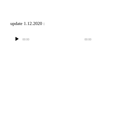
Lecteur
update 1.12.2020 :
audio
00:00
00:00