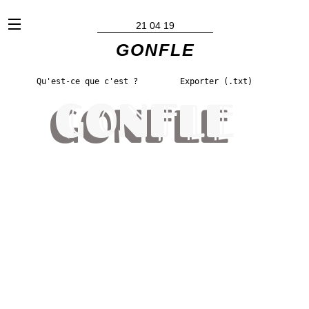
x
21 04 19
GONFLE