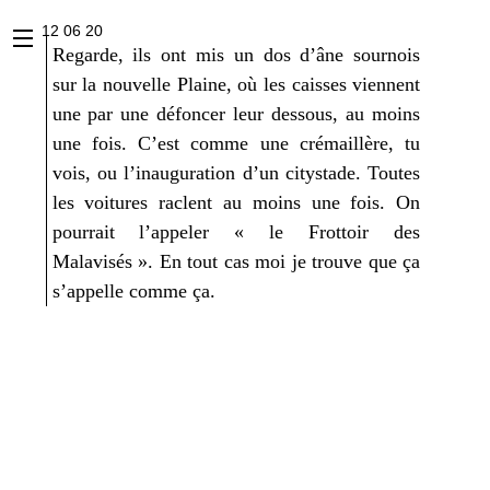
x
12 06 20
Regarde, ils ont mis un dos d’âne sour­nois
sur la nou­velle Plaine, où les caisses viennent
une par une défon­cer leur des­sous, au moins
une fois. C’est comme une cré­maillère, tu
vois, ou l’i­nau­gu­ra­tion d’un citys­tade. Toutes
les voi­tures raclent au moins une fois. On
pour­rait l’ap­pe­ler « le Frottoir des
Malavisés ». En tout cas moi je trouve que ça
s’ap­pelle comme ça.