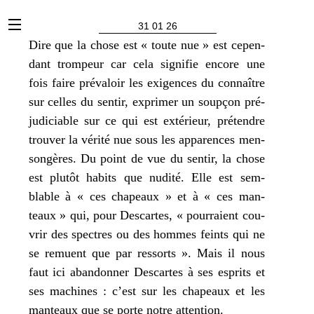
x
31 01 26
Dire que la chose est « toute nue » est cepen­
dant trom­peur car cela signi­fie encore une
fois faire pré­va­loir les exi­gences du connaître
sur celles du sen­tir, expri­mer un soup­çon pré­
ju­di­ciable sur ce qui est exté­rieur, pré­tendre
trou­ver la véri­té nue sous les appa­rences men­
son­gères. Du point de vue du sen­tir, la chose
est plu­tôt habits que nudi­té. Elle est sem­
blable à « ces cha­peaux » et à « ces man­
teaux » qui, pour Descartes, « pour­raient cou­
vrir des spectres ou des hommes feints qui ne
se remuent que par res­sorts ». Mais il nous
faut ici aban­don­ner Descartes à ses esprits et
ses machines : c’est sur les cha­peaux et les
man­teaux que se porte notre attention.