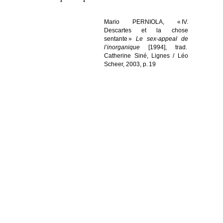
Mario
PERNIOLA
,
« IV.
Descartes et la chose
sentante »
Le sex-appeal de
l’inorganique
[
1994
]
,
trad.
Catherine
Siné
,
Lignes / Léo
Scheer
,
2003
,
p. 19