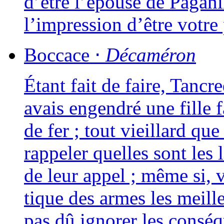
d’être l’épouse de Paganin
l’impression d’être votr
Boccace
⋅
Décaméron
Étant fait de faire, Tancr
avais engen­dré une fille 
de fer ; tout vieillard que 
rap­pe­ler quelles sont les 
de leur appel ; même si, vi
tique des armes les meille
pas dû igno­rer les consé­q