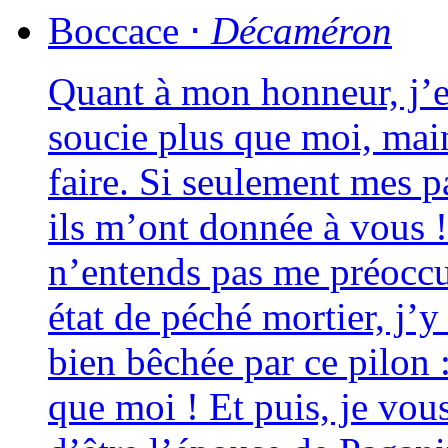
Boccace
⋅
Décaméron
Quant à mon hon­neur, j’e
sou­cie plus que moi, main­
faire. Si seule­ment mes p
ils m’ont don­née à vous ! 
n’entends pas me pré­oc­cu­
état de péché mor­tier, j’y
bien bêchée par ce pilon 
que moi ! Et puis, je vous 