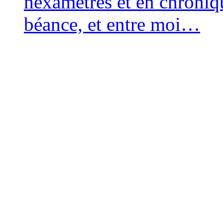
hexa­mètres et en chro­niq
béance, et entre moi…