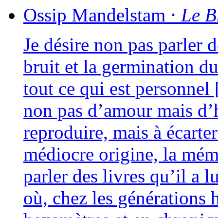
Ossip
Mandelstam
⋅
Le B
Je désire non pas par­ler d
bruit et la ger­mi­na­tion
tout ce qui est per­son­ne
non pas d’amour mais d’hos
repro­duire, mais à écar­ter
médiocre ori­gine, la mémoi
par­ler des livres qu’il a lu
où, chez les géné­ra­tions 