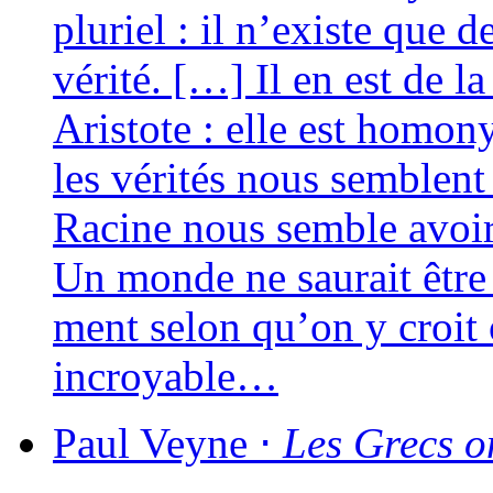
plu­riel : il n’existe que 
véri­té. […] Il en est de l
Aristote : elle est homo­ny
les véri­tés nous semblent
Racine nous semble avoir 
Un monde ne sau­rait être 
ment selon qu’on y croit 
incroyable…
Paul
Veyne
⋅
Les Grecs on