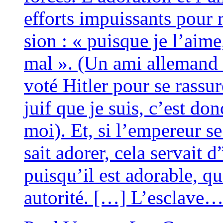
efforts impuis­sants pour 
sion : « puisque je l’aim
mal ». (Un ami alle­mand 
voté Hitler pour se ras­su­
juif que je suis, c’est d
moi). Et, si l’empereur se 
sait ado­rer, cela ser­vait
puisqu’il est ado­rable, q
auto­ri­té. […] L’esclave