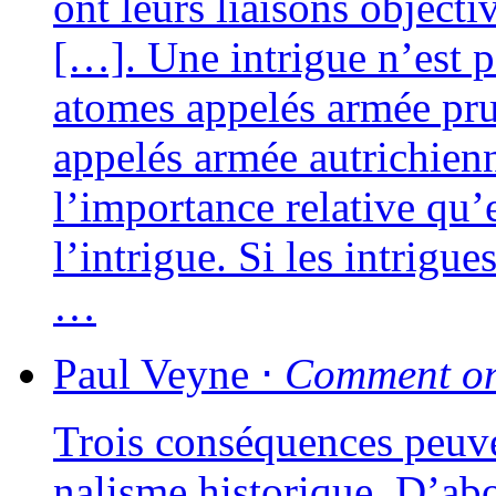
ont leurs liai­sons objec­ti
[…]. Une intrigue n’est p
atomes appe­lés armée prus
appe­lés armée autri­chien
l’importance rela­tive qu
l’intrigue. Si les intrigu
…
Paul
Veyne
⋅
Comment on 
Trois consé­quences peuven
na­lisme his­to­rique. D’ab