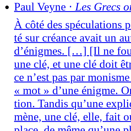
Paul
Veyne
⋅
Les Grecs on
À côté des spé­cu­la­tions 
té sur créance avait un aut
d’énigmes. […] [Il ne four
une clé, et une clé doit 
ce n’est pas par monisme q
« mot » d’une énigme. Or 
tion. Tandis qu’une expli
mène, une clé, elle, fait 
place, de même qu’une phr