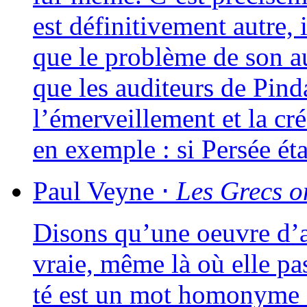
est défi­ni­ti­ve­ment autre, i
que le pro­blème de son aut
que les audi­teurs de Pinda
l’émerveillement et la cré­
en exemple : si Persée é
Paul
Veyne
⋅
Les Grecs on
Disons qu’une oeuvre d’ar
vraie, même là où elle pass
té est un mot homo­nyme 