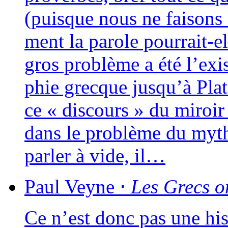
(puisque nous ne fai­sons 
ment la parole pour­rait-el
gros pro­blème a été l’exi
phie grecque jusqu’à Plat
ce « dis­cours » du miroi
dans le pro­blème du myth
par­ler à vide, il…
Paul
Veyne
⋅
Les Grecs on
Ce n’est donc pas une his­