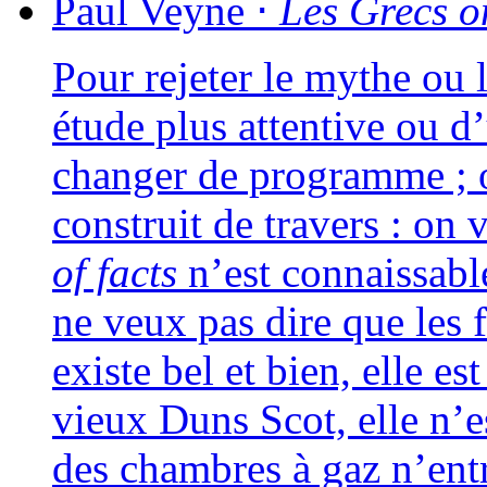
Paul
Veyne
⋅
Les Grecs on
Pour reje­ter le mythe ou l
étude plus atten­tive ou d
chan­ger de pro­gramme ; o
construit de tra­vers : on 
of facts
n’est connais­sable
ne veux pas dire que les fai
existe bel et bien, elle es
vieux Duns Scot, elle n’est
des chambres à gaz n’entr