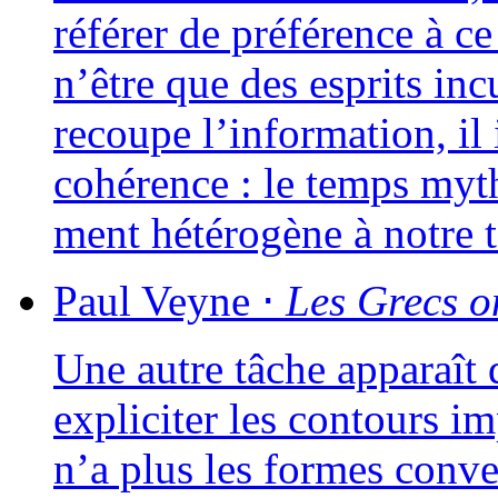
réfé­rer de pré­fé­rence à c
n’être que des esprits in
recoupe l’information, il i
cohé­rence : le temps myth
ment hété­ro­gène à notre t
Paul
Veyne
⋅
Les Grecs on
Une autre tâche appa­raît q
expli­ci­ter les contours i
n’a plus les formes conve­