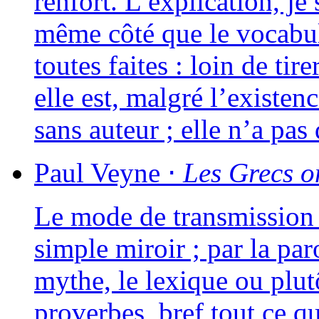
ren­fort. L’explication, je
même côté que le voca­bu­l
toutes faites : loin de tire
elle est, mal­gré l’existe
sans auteur ; elle n’a pas 
Paul
Veyne
⋅
Les Grecs on
Le mode de trans­mis­sion
simple miroir ; par la par
mythe, le lexique ou plu­tô
pro­verbes, bref tout ce qu