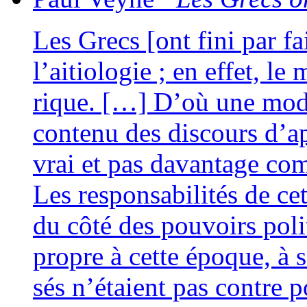
Les Grecs [ont fini par fa
l’aitiologie ; en effet, le 
rique. […] D’où une moda­li
conte­nu des dis­cours d’a
vrai et pas davan­tage c
Les res­pon­sa­bi­li­tés de 
du côté des pou­voirs poli­t
propre à cette époque, à sa
sés n’étaient pas contre po