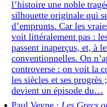
l’histoire une noble tra­g
sil­houette ori­gi­nale qui 
d’emprunts. Car les vraies
voit lit­té­ra­le­ment pas : 
passent inaper­çus, et, à le
conven­tion­nelles. On n’a
contro­verse : on voit la co
les siècles et ses pro­grès
devient un épi­sode du…
Paul
Veyne
⋅
Les Grecs on