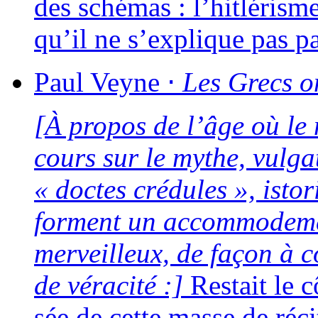
des sché­mas : l’hitlérism
qu’il ne s’explique pas pa
Paul
Veyne
⋅
Les Grecs on
[À pro­pos de l’âge où le 
cours sur le mythe, vul­ga
« doctes cré­dules », isto­ri
forment un accom­mo­de­men
mer­veilleux, de façon à c
de véra­ci­té :]
Restait le c
sée de cette masse de réci