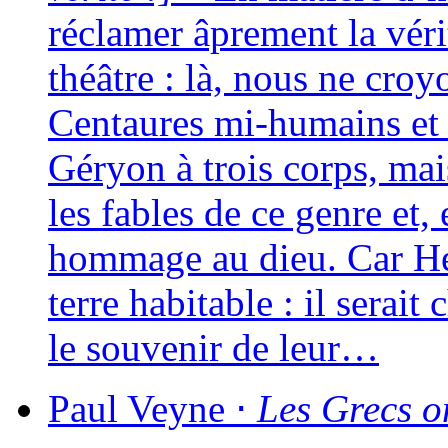
récla­mer âpre­ment la vér
théâtre : là, nous ne croy
Centaures mi-humains et m
Géryon à trois corps, ma
les fables de ce genre et, 
hom­mage au dieu. Car Hér
terre habi­table : il sera
le sou­ve­nir de leur…
Paul
Veyne
⋅
Les Grecs on