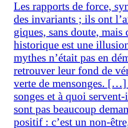
Les rap­ports de force, sy
des inva­riants ; ils ont l’
giques, sans doute, mais di
his­to­rique est une illu­si
mythes n’était pas en démon
retrou­ver leur fond de véri
verte de men­songes. […]
songes et à quoi servent-i
sont pas beau­coup deman
posi­tif : c’est un non-être