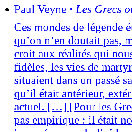
Paul
Veyne
⋅
Les Grecs on
Ces mondes de légende éta
qu’on n’en dou­tait pas,
croit aux réa­li­tés qui n
fidèles, les vies de mar­ty
situaient dans un pas­sé s
qu’il était anté­rieur, exté
actuel. […] [Pour les Gre
pas empi­rique : il était n