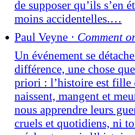
de sup­po­ser qu’ils s’en é
moins accidentelles.…
Paul
Veyne
⋅
Comment on 
Un évé­ne­ment se détache
dif­fé­rence, une chose qu
prio­ri : l’histoire est f
naissent, mangent et meur
nous apprendre leurs guerr
cruels et quo­ti­diens, ni t