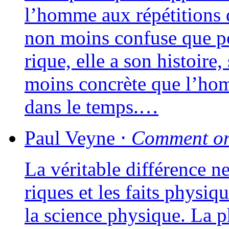
l’homme aux répé­ti­tions 
non moins confuse que poé­
rique, elle a son his­toire,
moins concrète que l’homm
dans le temps.…
Paul
Veyne
⋅
Comment on 
La véri­table dif­fé­rence n
riques et les faits phy­siq
la science phy­sique. La p