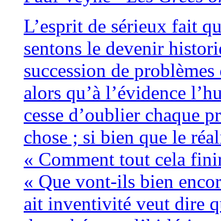
L’esprit de sérieux fait 
sen­tons le deve­nir his­to
suc­ces­sion de pro­blèmes
alors qu’à l’évidence l’h
cesse d’oublier chaque pr
chose ; si bien que le réa­
« Comment tout cela fini­r
« Que vont-ils bien encore
ait inven­ti­vi­té veut dir