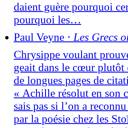
daient guère pour­quoi cer­
pour­quoi les…
Paul
Veyne
⋅
Les Grecs on
Chrysippe vou­lant prou­ve
geait dans le cœur plu­tôt 
de longues pages de cita­t
« Achille réso­lut en son 
sais pas si l’on a recon­n
par la poé­sie chez les St