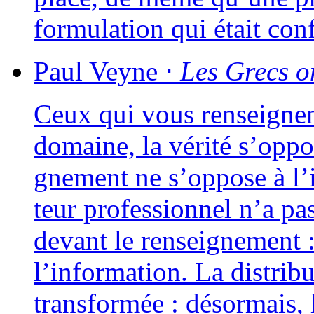
for­mu­la­tion qui était 
Paul
Veyne
⋅
Les Grecs on
Ceux qui vous ren­seignent
domaine, la véri­té s’oppo
gne­ment ne s’oppose à l
teur pro­fes­sion­nel n’a p
devant le ren­sei­gne­ment :
l’information. La dis­tri­b
trans­for­mée : désor­mais