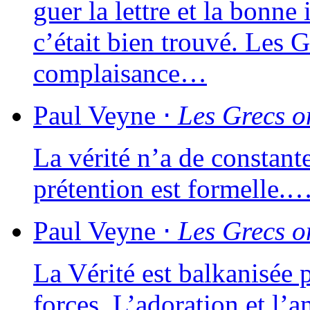
guer la lettre et la bonne i
c’était bien trou­vé. Les 
complaisance…
Paul
Veyne
⋅
Les Grecs on
La véri­té n’a de constante 
pré­ten­tion est formelle.
Paul
Veyne
⋅
Les Grecs on
La Vérité est bal­ka­ni­sée
forces. L’adoration et l’a