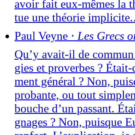
avoir fait eux-mêmes la th
tue une théo­rie implicit
Paul
Veyne
⋅
Les Grecs on
Qu’y avait-il de com­mun e
gies et pro­verbes ? Était
ment géné­ral ? Non, puisq
pro­bante, ou tout sim­ple
bouche d’un pas­sant. Éta
gnages ? Non, puisque Euri