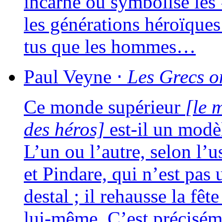
incar­né ou sym­bo­li­sé le
les géné­ra­tions héroïques
tus que les hommes…
Paul
Veyne
⋅
Les Grecs on
Ce monde supé­rieur
[le 
des héros]
est-il un modè
L’un ou l’autre, selon l’u
et Pindare, qui n’est pas u
des­tal ; il rehausse la fêt
lui-même. C’est pré­ci­sé