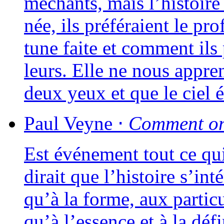
méchants, mais l’histoire
née, ils pré­fé­raient le pro­
tune faite et com­ment ils 
leurs. Elle ne nous appre
deux yeux et que le ciel 
Paul
Veyne
⋅
Comment on 
Est évé­ne­ment tout ce qui
dirait que l’histoire s’in
qu’à la forme, aux par­ti­cu
qu’à l’essence et à la défi­n