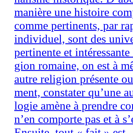
manière une his­toire com­p
comme per­ti­nents, par rap
indi­vi­duel, sont des uni­
per­ti­nente et inté­res­san
gion romaine, on est à mê
autre reli­gion pré­sente o
ment, consta­ter qu’une au
lo­gie amène à prendre co
n’en com­porte pas et à s’
Ensuite, tout « fait » est