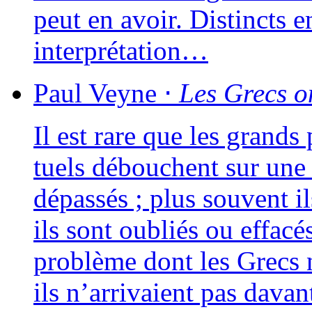
peut en avoir. Distincts
interprétation…
Paul
Veyne
⋅
Les Grecs on
Il est rare que les grands 
tuels débouchent sur une so
dépas­sés ; plus sou­vent i
ils sont oubliés ou effa­cés.
pro­blème dont les Grecs n
ils n’arrivaient pas davan­