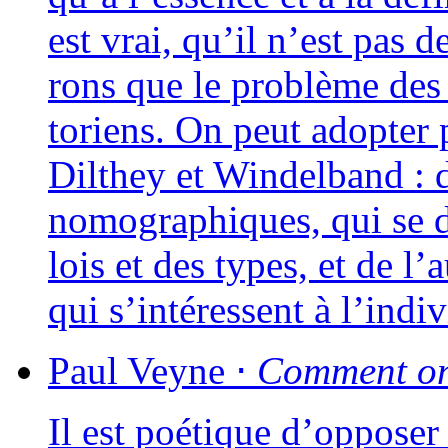
est vrai, qu’il n’est pas 
rons que le pro­blème des 
to­riens. On peut adop­ter pr
Dilthey et Windelband : d’
nomo­gra­phiques, qui se 
lois et des types, et de l’
qui s’intéressent à l’ind
Paul
Veyne
⋅
Comment on 
Il est poé­tique d’opposer l