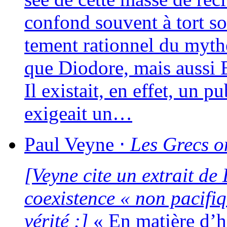
confond sou­vent à tort s
te­ment ration­nel du mythe
que Diodore, mais aus­si 
Il exis­tait, en effet, un p
exi­geait un…
Paul
Veyne
⋅
Les Grecs on
[Veyne cite un extrait de 
coexis­tence « non paci­f
véri­té :]
« En matière d’his