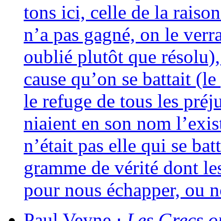
tons ici, celle de la rai­s
n’a pas gagné, on le ver­r
oublié plu­tôt que réso­lu
cause qu’on se bat­tait (le
le refuge de tous les pré­j
niaient en son nom l’exist
n’était pas elle qui se bat
gramme de véri­té dont les
pour nous échap­per, ou 
Paul
Veyne
⋅
Les Grecs on